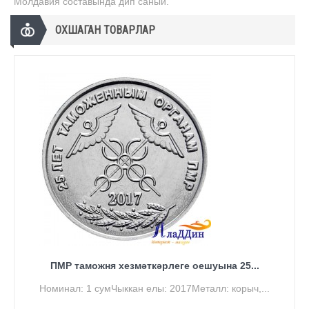
Молдавия составында дип саный.
ОХШАГАН ТОВАРЛАР
ПМР таможня хезмәткәрлеге оешуына 25...
Номинал: 1 сумЧыккан елы: 2017Металл: корыч,...