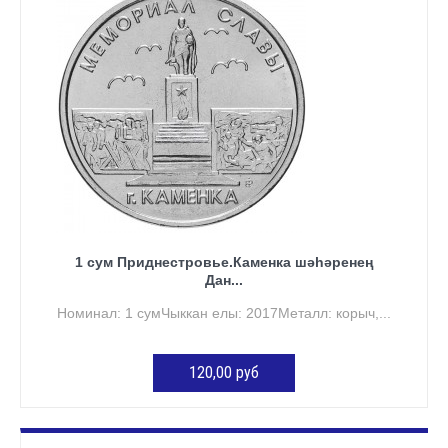
1 сум Приднестровье.Каменка шәһәренең
Дан...
Номинал: 1 сумЧыккан елы: 2017Металл: корыч,...
120,00 руб
КӘРҖИНГӘ ӨСТӘҮ