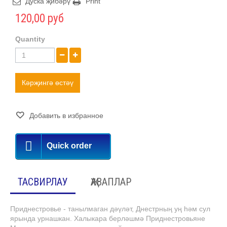
Дуска җибәрү
Print
120,00 руб
Quantity
Кәрҗингә өстәү
Добавить в избранное
Quick order
ТАСВИРЛАУ
ҖАВАПЛАР
Приднестровье - танылмаган дәүләт, Днестрның уң һәм сул
ярында урнашкан. Халыкара берләшмә Приднестровьяне