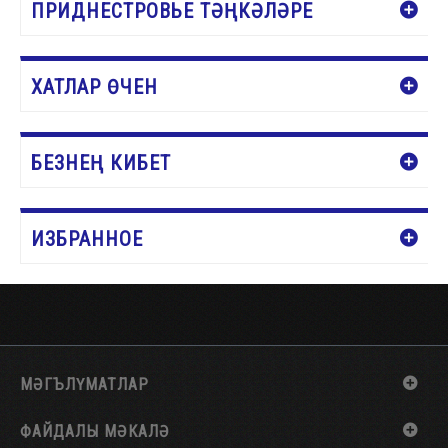
ПРИДНЕСТРОВЬЕ ТӘҢКӘЛӘРЕ
ХАТЛАР ӨЧЕН
БЕЗНЕҢ КИБЕТ
ИЗБРАННОЕ
МӘГЪЛҮМАТЛАР
ФАЙДАЛЫ МӘКАЛӘ