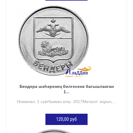
КӘРҖИНГӘ ӨСТӘҮ
Бендера шәһәренең билгесенә багышланган
1...
Номинал: 1 сумЧыккан елы: 2017Металл: корыч,...
120,00 руб
КӘРҖИНГӘ ӨСТӘҮ