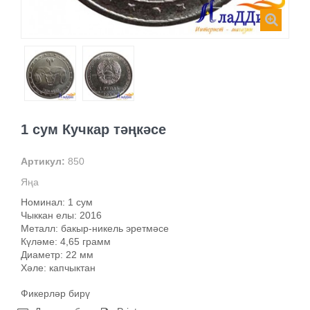
1 сум Кучкар тәңкәсе
Артикул:
850
Яңа
Номинал: 1 сум
Чыккан елы: 2016
Металл: бакыр-никель эретмәсе
Күләме: 4,65 грамм
Диаметр: 22 мм
Хәле: капчыктан
Фикерләр бирү