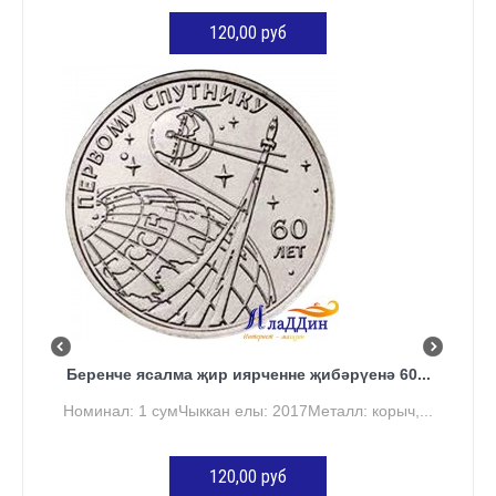
120,00 руб
КӘРҖИНГӘ ӨСТӘҮ
Беренче ясалма җир иярченне җибәрүенә 60...
Номинал: 1 сумЧыккан елы: 2017Металл: корыч,...
120,00 руб