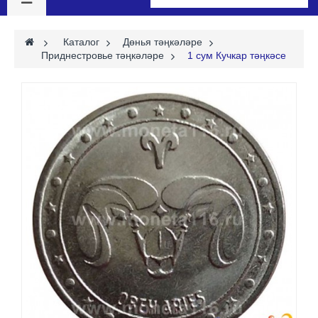
>
Каталог
>
Дөнья тәңкәләре
>
Приднестровье тәңкәләре
>
1 сум Кучкар тәңкәсе