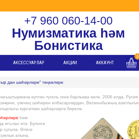
+7 960 060-14-00
Нумизматика һәм
Бонистика
0
АКСЕССУАРЛАР
АКЦИИ
АККАУНТ
тыр дан шәһәрләре" тәңкәләре
агыштырмача күптән түгель генә барлыкка килә. 2006 елда, Русия
рәҗәне, үзенең шәһәрен илбасарлардан, Ватаныбызның азатлыгы
батырлыгы күрсәткән шәһәрләргә бирелә.
әһәрләре
һәм
а игълан итә. Бүгенге
р сугыла. Әлеге
 сумлык алына.