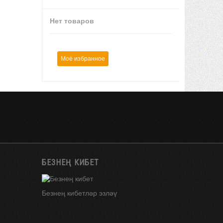
Нет товаров
Моё избранное
БЕЗНЕҢ КИБЕТ
Безнең кибетләр эзләү