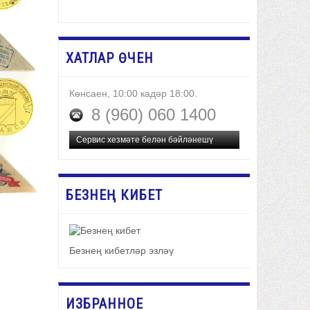
ХАТЛАР ӨЧЕН
Көнсаен, 10:00 кадәр 18:00.
8 (960) 060 1400
Сервис хезмәте белән бәйләнешү
БЕЗНЕҢ КИБЕТ
Безнең кибетләр эзләү
ИЗБРАННОЕ