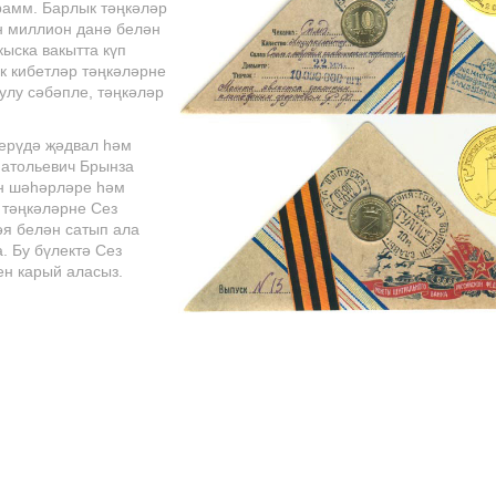
рамм. Барлык тәңкәләр
ун миллион данә белән
кыска вакытта күп
к кибетләр тәңкәләрне
улу сәбәпле, тәңкәләр
ерүдә җәдвал һәм
атольевич Брынза
н шәһәрләре һәм
 тәңкәләрне Сез
әя белән сатып ала
. Бу бүлектә Сез
ен карый аласыз.