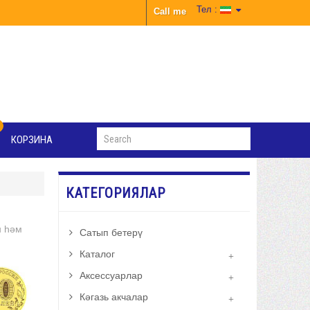
Тел :
Call me
КОРЗИНА
КАТЕГОРИЯЛАР
н һәм
Сатып бетерү
Каталог
Аксессуарлар
Кәгазь акчалар