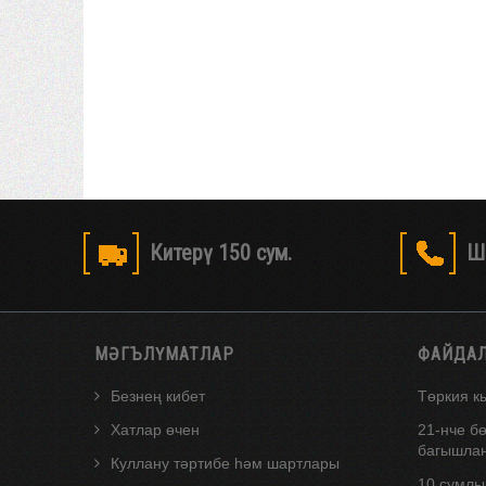
Китерү 150 сум.
Ш
МӘГЪЛҮМАТЛАР
ФАЙДА
Безнең кибет
Төркия к
Хатлар өчен
21-нче б
багышлан
Куллану тәртибе һәм шартлары
10 сумлы