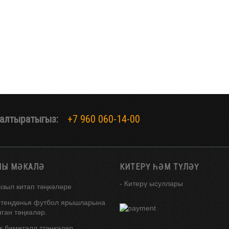
алтыратыгыз:
+7 960 060-14-00
ЛЫ МӘКАЛӘ
КИТЕРҮ ҺӘМ ТҮЛӘҮ
- Китерү ысуллары
ызыл китап тәңкәләре
өтендөнья футбол ярышларына
ган тәңкәләр.
к биметалл ттәңкәләр.