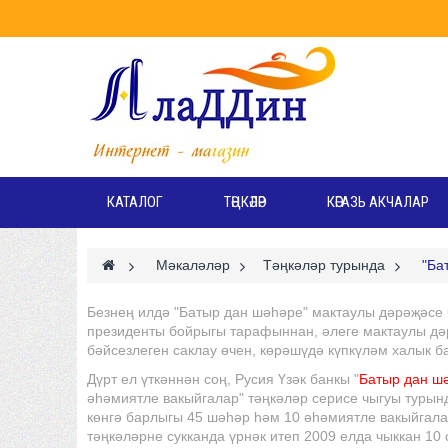
КАТАЛОГ
ТӘҢКӘЛӘР
КӘГАЗЬ АКЧАЛАР
>
Мәкаләләр
>
Тәңкәләр турында
>
"Ба
Безнең илдә "Батыр дан шәһәре" мактаулы дәрәҗәсе ч
президенты бойрыгы тарафыннан, әлеге мактаулы дә
бәйсезлеген саклау өчен, көрәшүдә күпкүләм халык 
Дүрт ел үткәннән соң, Русия Үзәк банкы "
Батыр дан ш
әһәмиятле вакыйгалар" тәңкәләр серисе чыгуы турынд
көнгә барлыгы 45 шәһәр һәм 10 әһәмиятле вакыйгала
тәңкәләрне сукканда үрнәк итеп 2009 елда чыккан 10