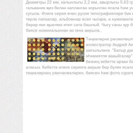
Диаметры 22 мм, калынлыгы 2,2 мм, авырлыгы 5,63 г
гальваник җиз белән капланган корычтан ясала һәм 
сугыла. Әлеге серия өчен русия типографияләре бик 
төрле папкалар, альбомнар ясап чыгара, ә нумизмати
берәр яки җыелма итеп сата башлый. Чыгу саны зур б
бәясе номиналыннан әз генә аерыла..
Тәңкәләрне рәсмиләшт
иллюстратор Андрей Ан
шөгыльләнә. "Батыр да
әһәмиятле вакыйгалар"
безнең кибеттә арзан б
аласыз. Кибеттә әлеге сериягә аерым бер бүлек ясала
тәңкәләрнең үзәнчәлекләрен, бәясен һәм фото сүрәт