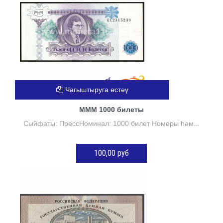
Чагыштыруга өстәү
МММ 1000 билеты
Сыйфаты: ПрессНоминал: 1000 билет Номеры һәм...
100,00 руб
Нет в наличии