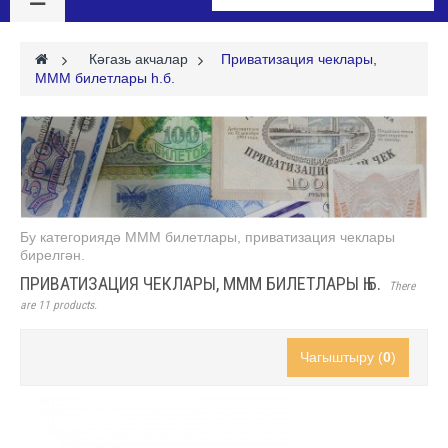
>
Кәгазь акчалар
>
Приватизация чеклары,
МММ билетлары һ.б.
Бу категориядә МММ
билетлары
,
приватизация
чеклары
бирелгән.
ПРИВАТИЗАЦИЯ ЧЕКЛАРЫ, МММ БИЛЕТЛАРЫ Һ.Б.
There
are 11 products.
Чагыштыру (
0
)