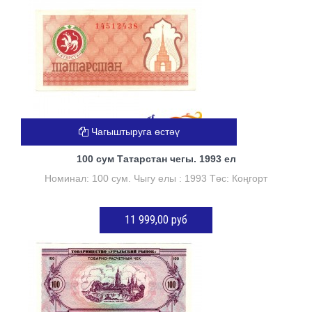
Чагыштыруга өстәү
100 сум Татарстан чегы. 1993 ел
Номинал: 100 сум. Чыгу елы : 1993 Төс: Коңгорт
11 999,00 руб
КӘРҖИНГӘ ӨСТӘҮ