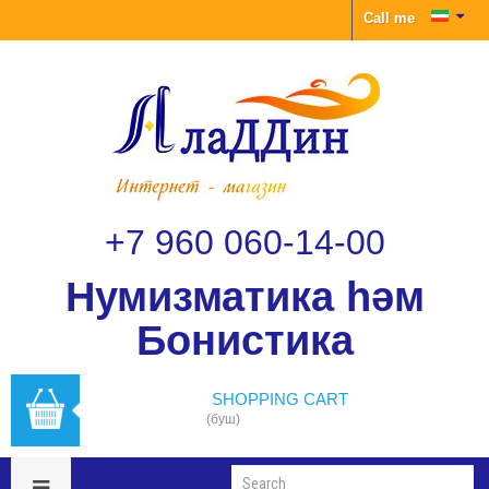
Call me
+7 960 060-14-00
Нумизматика һәм
Бонистика
SHOPPING CART
(буш)