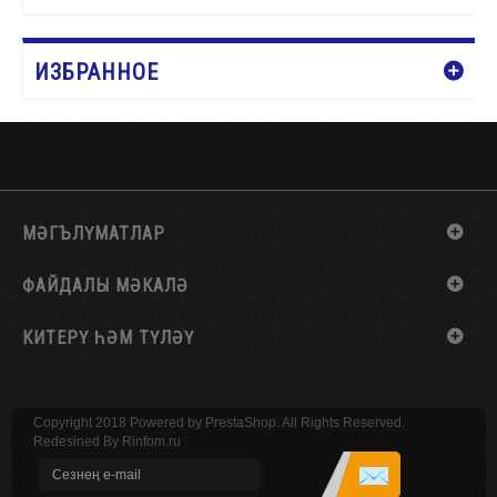
ИЗБРАННОЕ
МӘГЪЛҮМАТЛАР
ФАЙДАЛЫ МӘКАЛӘ
КИТЕРҮ ҺӘМ ТҮЛӘҮ
Copyright 2018 Powered by PrestaShop. All Rights Reserved.
Redesined By
Rinfom.ru