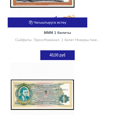
Чагыштыруга өстәү
МММ 1 билеты
Сыйфаты: ПрессНоминал: 1 билет Номеры һәм...
40,00 руб
Нет в наличии