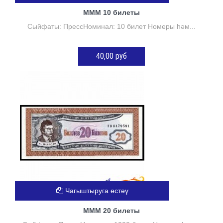
МММ 10 билеты
Сыйфаты: ПрессНоминал: 10 билет Номеры һәм...
40,00 руб
Нет в наличии
Чагыштыруга өстәү
МММ 20 билеты