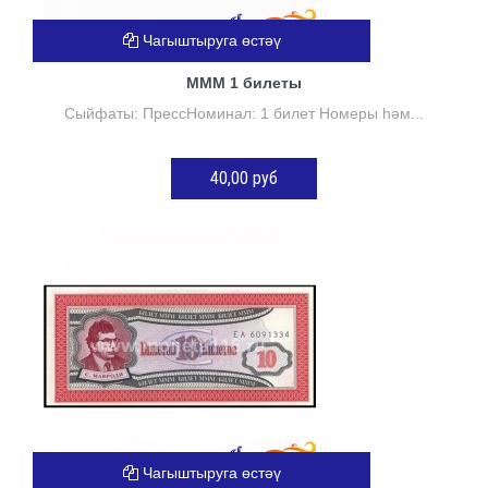
Чагыштыруга өстәү
МММ 1 билеты
Сыйфаты: ПрессНоминал: 1 билет Номеры һәм...
40,00 руб
Нет в наличии
Чагыштыруга өстәү