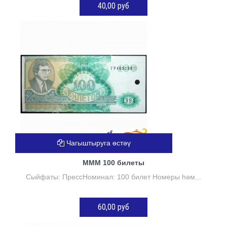
40,00 руб
Нет в наличии
Чагыштыруга өстәү
МММ 100 билеты
Сыйфаты: ПрессНоминал: 100 билет Номеры һәм...
60,00 руб