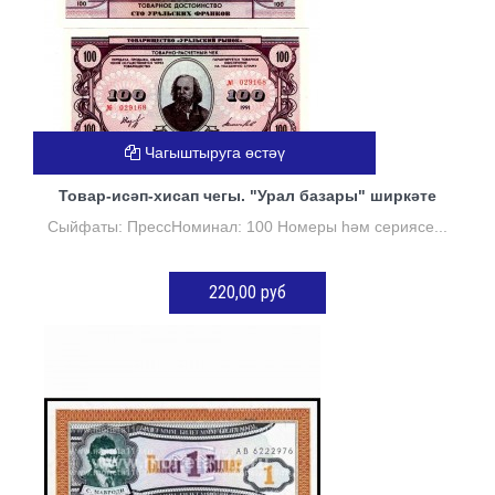
Чагыштыруга өстәү
Товар-исәп-хисап чегы. "Урал базары" ширкәте
Сыйфаты: ПрессНоминал: 100 Номеры һәм сериясе...
220,00 руб
КӘРҖИНГӘ ӨСТӘҮ