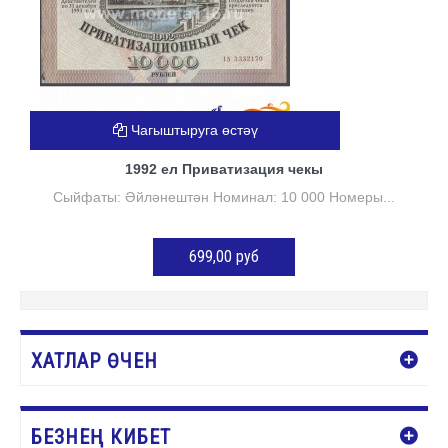
Чагыштыруга өстәү
1992 ел Приватизация чекы
Сыйфаты: Әйләнештән Номинал: 10 000 Номеры...
699,00 руб
Нет в наличии
ХАТЛАР ӨЧЕН
БЕЗНЕҢ КИБЕТ