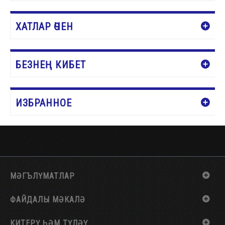
ХАТЛАР ӨЧЕН
БЕЗНЕҢ КИБЕТ
ИЗБРАННОЕ
МӘГЪЛҮМАТЛАР
ФАЙДАЛЫ МӘКАЛӘ
КИТЕРҮ ҺӘМ ТҮЛӘҮ