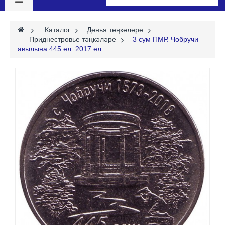
>
Каталог
>
Дөнья тәңкәләре
>
Приднестровье тәңкәләре
>
3 сум ПМР. Чобручи
авылына 445 ел. 2017 ел