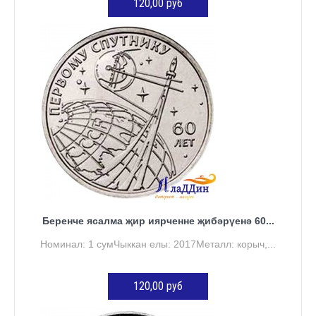
120,00 руб
КӘРҖИНГӘ ӨСТӘҮ
Беренче ясалма җир иярченне җибәрүенә 60...
Номинал: 1 сумЧыккан елы: 2017Металл: корыч,...
120,00 руб
КӘРҖИНГӘ ӨСТӘҮ