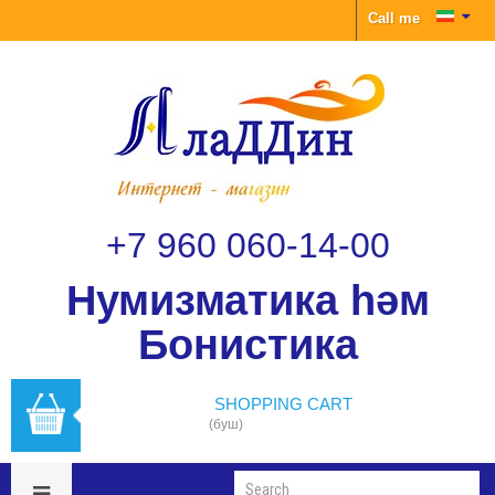
Call me
+7 960 060-14-00
Нумизматика һәм
Бонистика
SHOPPING CART
(буш)