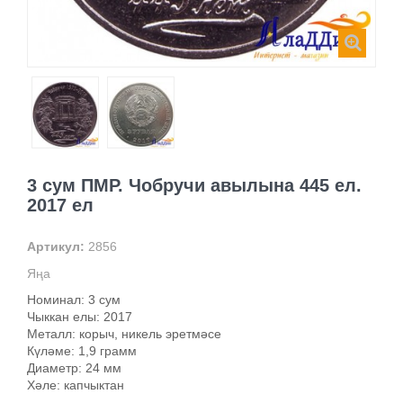
3 сум ПМР. Чобручи авылына 445 ел.
2017 ел
Артикул:
2856
Яңа
Номинал: 3 сум
Чыккан елы: 2017
Металл: корыч, никель эретмәсе
Күләме: 1,9 грамм
Диаметр: 24 мм
Хәле: капчыктан