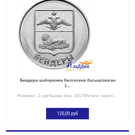
Бендера шәһәренең билгесенә багышланган
1...
Номинал: 1 сумЧыккан елы: 2017Металл: корыч,...
120,00 руб
КӘРҖИНГӘ ӨСТӘҮ