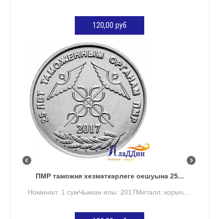
120,00 руб
КӘРҖИНГӘ ӨСТӘҮ
ПМР таможня хезмәткәрлеге оешуына 25...
Номинал: 1 сумЧыккан елы: 2017Металл: корыч,...