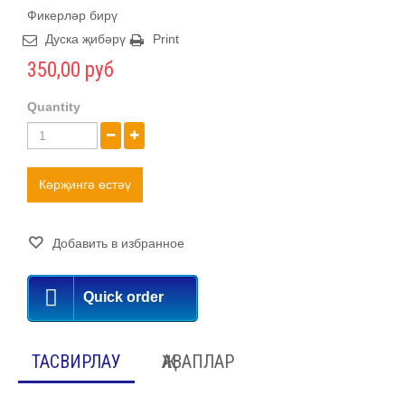
Фикерләр бирү
Дуска җибәрү
Print
350,00 руб
Quantity
Кәрҗингә өстәү
Добавить в избранное
Quick order
ТАСВИРЛАУ
ҖАВАПЛАР