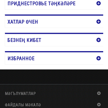
ПРИДНЕСТРОВЬЕ ТӘҢКӘЛӘРЕ
ХАТЛАР ӨЧЕН
БЕЗНЕҢ КИБЕТ
ИЗБРАННОЕ
МӘГЪЛҮМАТЛАР
ФАЙДАЛЫ МӘКАЛӘ