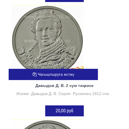
КӘРҖИНГӘ ӨСТӘҮ
Чагыштыруга өстәү
Давыдов Д. В. 2 сум тәңкәсе
Исеме: Давыдов Д. В. Серия: Русиянең 1812 нче...
20,00 руб
КӘРҖИНГӘ ӨСТӘҮ