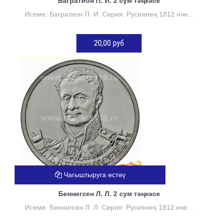
Багратион П. И. 2 сум тәңкәсе
Исеме: Багратион П. И. Серия: Русиянең 1812 нче...
20,00 руб
КӘРҖИНГӘ ӨСТӘҮ
Чагыштыруга өстәү
Беннигсен Л. Л. 2 сум тәңкәсе
Исеме: Беннигсен Л. Л. Серия: Русиянең 1812 нче...