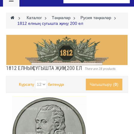
>
Каталог
>
Тәңкәләр
>
Русия тәңкәләр
>
1812 елның сугышта җиңү 200 ел
1812 ЕЛНЫҢ СУГЫШТА ҖИҢҮ 200 ЕЛ
There are 28 products.
Күрсәтү
битендә
Чагыштыру (
0
)