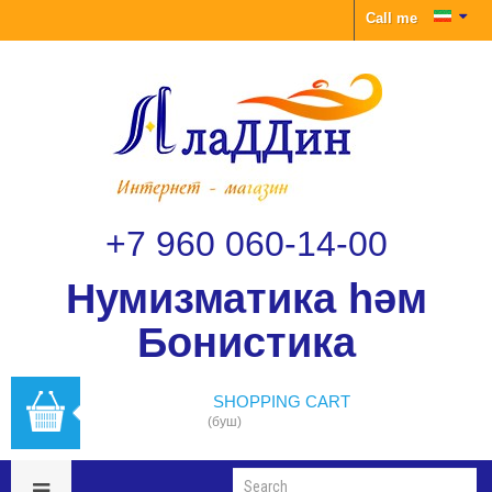
Call me
+7 960 060-14-00
Нумизматика һәм
Бонистика
SHOPPING CART
(буш)