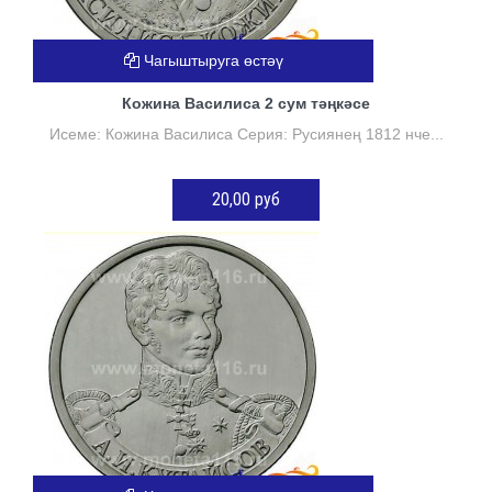
Чагыштыруга өстәү
Кожина Василиса 2 сум тәңкәсе
Исеме: Кожина Василиса Серия: Русиянең 1812 нче...
20,00 руб
КӘРҖИНГӘ ӨСТӘҮ