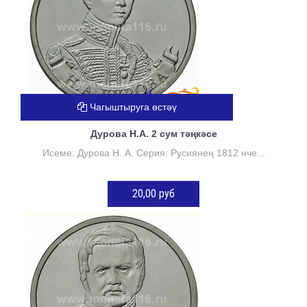
Чагыштыруга өстәү
Дурова Н.А. 2 сум тәңкәсе
Исеме: Дурова Н. А. Серия: Русиянең 1812 нче...
20,00 руб
КӘРҖИНГӘ ӨСТӘҮ