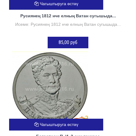
Чагыштыруга өстәү
Русиянең 1812 нче елның Ватан сугышыда...
Исеме: Русиянең 1812 нче елның Ватан сугышыда...
85,00 руб
КӘРҖИНГӘ ӨСТӘҮ
Чагыштыруга өстәү