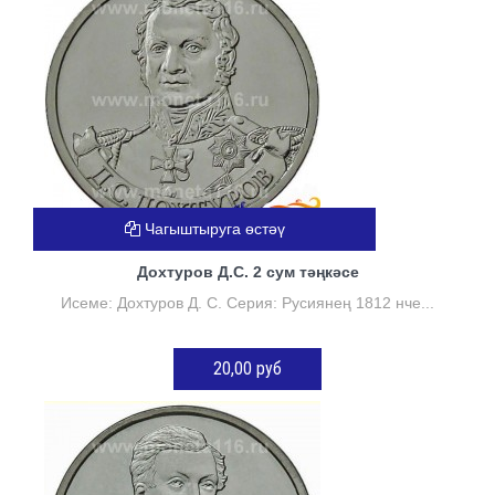
Чагыштыруга өстәү
Дохтуров Д.С. 2 сум тәңкәсе
Исеме: Дохтуров Д. С. Серия: Русиянең 1812 нче...
20,00 руб
КӘРҖИНГӘ ӨСТӘҮ