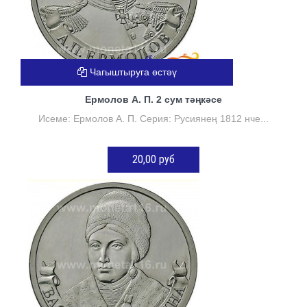
Чагыштыруга өстәү
Ермолов А. П. 2 сум тәңкәсе
Исеме: Ермолов А. П. Серия: Русиянең 1812 нче...
20,00 руб
КӘРҖИНГӘ ӨСТӘҮ