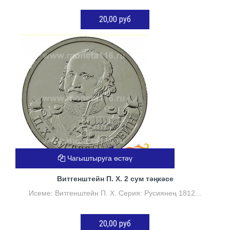
20,00 руб
КӘРҖИНГӘ ӨСТӘҮ
Чагыштыруга өстәү
Витгенштейн П. Х. 2 сум тәңкәсе
Исеме: Витгенштейн П. Х. Серия: Русиянең 1812...
20,00 руб