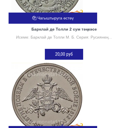
Чагыштыруга өстәү
Барклай де Толли 2 сум тәңкәсе
Исеме: Барклай де Толли М. Б. Серия: Русиянең...
20,00 руб
КӘРҖИНГӘ ӨСТӘҮ