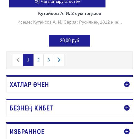
Чагыштыруга өстәү
Кутайсов А. И. 2 сум тәңкәсе
Исеме: Кутайсов А. И. Серия: Русиянең 1812 нче...
20,00 руб
КӘРҖИНГӘ ӨСТӘҮ
1
2
3
ХАТЛАР ӨЧЕН
БЕЗНЕҢ КИБЕТ
ИЗБРАННОЕ