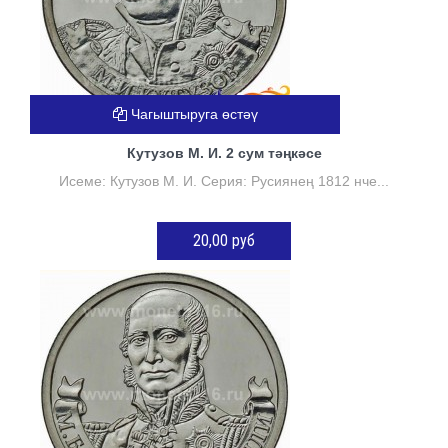
Чагыштыруга өстәү
Кутузов М. И. 2 сум тәңкәсе
Исеме: Кутузов М. И. Серия: Русиянең 1812 нче...
20,00 руб
КӘРҖИНГӘ ӨСТӘҮ