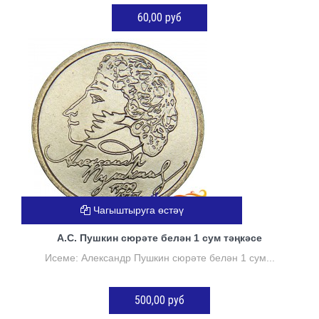
60,00 руб
КӘРҖИНГӘ ӨСТӘҮ
Чагыштыруга өстәү
А.С. Пушкин сюрәте белән 1 сум тәңкәсе
Исеме: Александр Пушкин сюрәте белән 1 сум...
500,00 руб