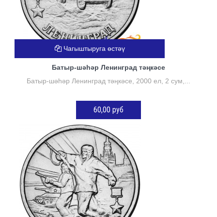
Чагыштыруга өстәү
Батыр-шәһәр Ленинград тәңкәсе
Батыр-шәһәр Ленинград тәңкәсе, 2000 ел, 2 сум,...
60,00 руб
КӘРҖИНГӘ ӨСТӘҮ