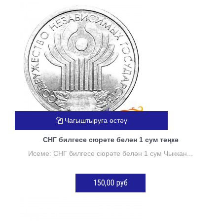
КӘРҖИНГӘ ӨСТӘҮ
Чагыштыруга өстәү
СНГ билгесе сюрәте белән 1 сум тәңкә
Исеме: СНГ билгесе сюрәте белән 1 сум Чыккан...
150,00 руб
КӘРҖИНГӘ ӨСТӘҮ