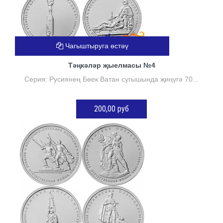
Чагыштыруга өстәү
Тәңкәләр җыелмасы №4
Серия: Русиянең Бөек Ватан сугышында җиңүгә 70...
200,00 руб
КӘРҖИНГӘ ӨСТӘҮ