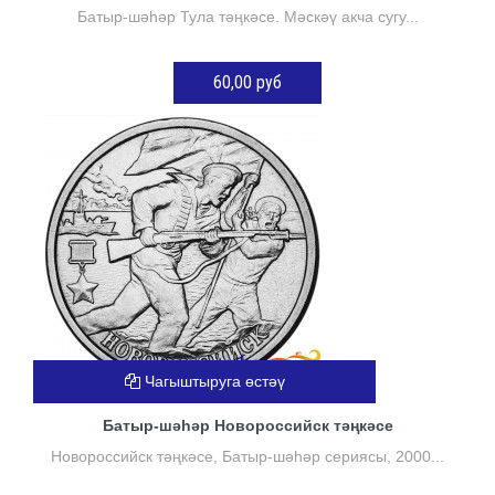
Батыр-шәһәр Тула тәңкәсе. Мәскәү акча сугу...
60,00 руб
КӘРҖИНГӘ ӨСТӘҮ
Чагыштыруга өстәү
Батыр-шәһәр Новороссийск тәңкәсе
Новороссийск тәңкәсе, Батыр-шәһәр сериясы, 2000...