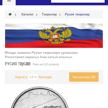
>
Каталог
>
Тәңкәләр
>
Русия тәңкәләр
Монда заманча Русия тәңкәләре урнашкан.
Рәхәтләнеп карагыз һәм сатып алыгыз.
РУСИЯ ТӘҢКӘЛӘР
There are 262 products.
Күрсәтү
битендә
Чагыштыру (
0
)