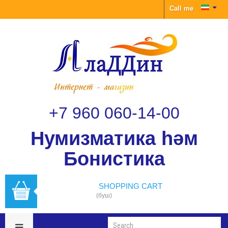
Call me
+7 960 060-14-00
Нумизматика һәм
Бонистика
SHOPPING CART
(буш)