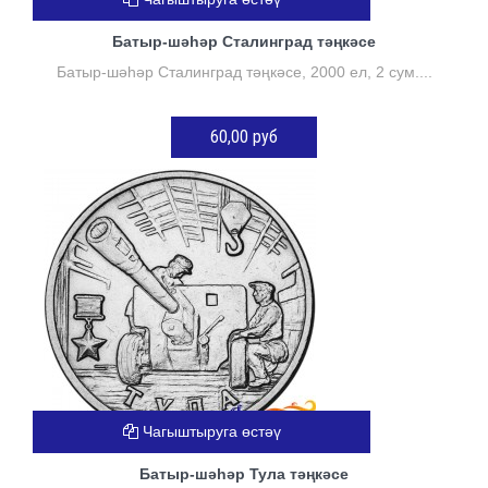
Батыр-шәһәр Сталинград тәңкәсе
Батыр-шәһәр Сталинград тәңкәсе, 2000 ел, 2 сум....
60,00 руб
КӘРҖИНГӘ ӨСТӘҮ
Чагыштыруга өстәү
Батыр-шәһәр Тула тәңкәсе