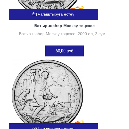
Чагыштыруга өстәү
Батыр-шәһәр Мәскәү тәңкәсе
Батыр-шәһәр Мәскәү тәңкәсе, 2000 ел, 2 сум,...
60,00 руб
КӘРҖИНГӘ ӨСТӘҮ
Чагыштыруга өстәү