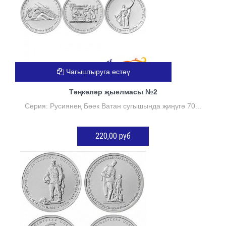
Чагыштыруга өстәү
Тәңкәләр җыелмасы №2
Серия: Русиянең Бөек Ватан сугышында җиңүгә 70...
220,00 руб
КӘРҖИНГӘ ӨСТӘҮ