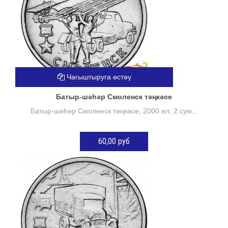
Чагыштыруга өстәү
Батыр-шәһәр Смоленск тәңкәсе
Батыр-шәһәр Смоленск тәңкәсе, 2000 ел, 2 сум...
60,00 руб
КӘРҖИНГӘ ӨСТӘҮ