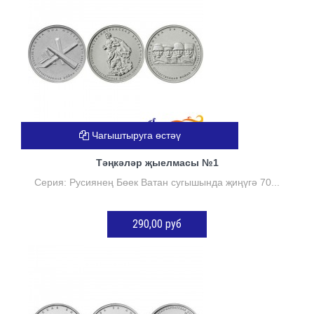
Чагыштыруга өстәү
Тәңкәләр җыелмасы №1
Серия: Русиянең Бөек Ватан сугышында җиңүгә 70...
290,00 руб
КӘРҖИНГӘ ӨСТӘҮ