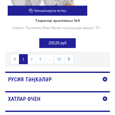
Чагыштыруга өстәү
Тәңкәләр җыелмасы №5
Серия: Русиянең Бөек Ватан сугышында җиңүгә 70...
200,00 руб
КӘРҖИНГӘ ӨСТӘҮ
1
2
3
...
22
РУСИЯ ТӘҢКӘЛӘР
ХАТЛАР ӨЧЕН