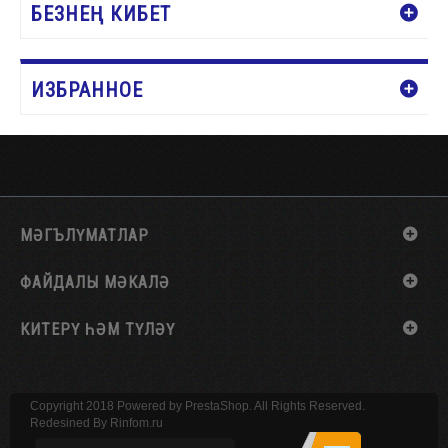
БЕЗНЕҢ КИБЕТ
ИЗБРАННОЕ
МӘГЪЛҮМАТЛАР
ФАЙДАЛЫ МӘКАЛӘ
КИТЕРҮ ҺӘМ ТҮЛӘҮ
Copyright 2018 Powered by PrestaShop. All Rights Reserved.
Redesined By
Rinfom.ru