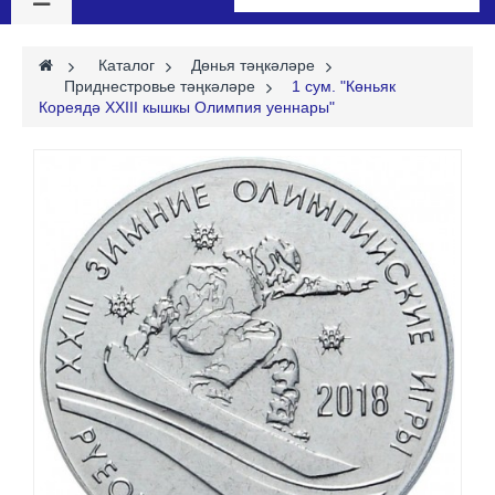
>
Каталог
>
Дөнья тәңкәләре
>
Приднестровье тәңкәләре
>
1 сум. "Көньяк
Кореядә ХХIII кышкы Олимпия уеннары"