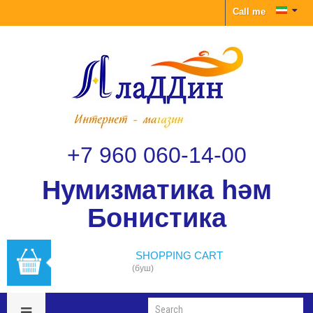
Call me
+7 960 060-14-00
Нумизматика һәм
Бонистика
SHOPPING CART
(буш)