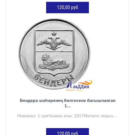
120,00 руб
КӘРҖИНГӘ ӨСТӘҮ
Бендера шәһәренең билгесенә багышланган
1...
Номинал: 1 сумЧыккан елы: 2017Металл: корыч,...
120,00 руб