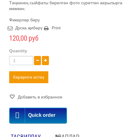
Тәңкәнең сыйфаты бирелгән фото сүрәттән аерылырга
мөмкин.
Фикерләр бирү
Дуска җибәрү
Print
120,00 руб
Quantity
Кәрҗингә өстәү
Добавить в избранное
Quick order