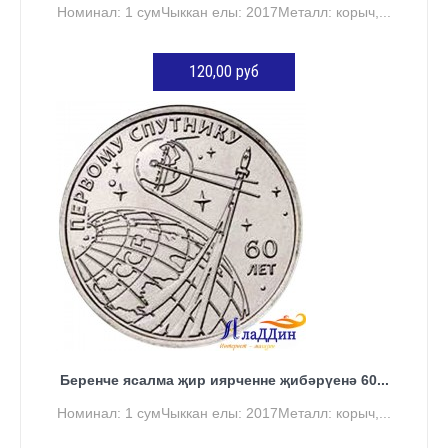
Номинал: 1 сумЧыккан елы: 2017Металл: корыч,...
120,00 руб
КӘРҖИНГӘ ӨСТӘҮ
Беренче ясалма җир иярченне җибәрүенә 60...
Номинал: 1 сумЧыккан елы: 2017Металл: корыч,...