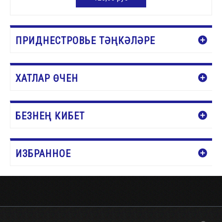
КӘРҖИНГӘ ӨСТӘҮ
ПРИДНЕСТРОВЬЕ ТӘҢКӘЛӘРЕ
ХАТЛАР ӨЧЕН
БЕЗНЕҢ КИБЕТ
ИЗБРАННОЕ