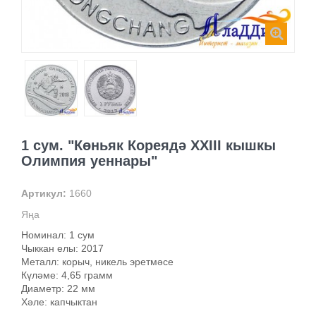
1 сум. "Көньяк Кореядә ХХIII кышкы
Олимпия уеннары"
Артикул:
1660
Яңа
Номинал: 1 сум
Чыккан елы: 2017
Металл: корыч, никель эретмәсе
Күләме: 4,65 грамм
Диаметр: 22 мм
Хәле: капчыктан