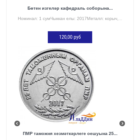
Бөтен изгеләр кафедраль соборына...
Номинал: 1 сумЧыккан елы: 2017Металл: корыч,...
120,00 руб
КӘРҖИНГӘ ӨСТӘҮ
ПМР таможня хезмәткәрлеге оешуына 25...