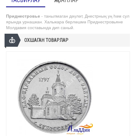
ТАСВИРЛАУ
ҖАВАПЛАР
Приднестровье
- танылмаган дәүләт, Днестрның уң һәм сул
ярында урнашкан. Халыкара берләшмә Приднестровьяне
Молдавия составында дип саный.
ОХШАГАН ТОВАРЛАР