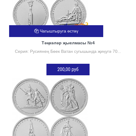
Чагыштыруга өстәү
Тәңкәләр җыелмасы №4
Серия: Русиянең Бөек Ватан сугышында җиңүгә 70...
200,00 руб
КӘРҖИНГӘ ӨСТӘҮ