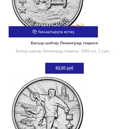
Чагыштыруга өстәү
Батыр-шәһәр Ленинград тәңкәсе
Батыр-шәһәр Ленинград тәңкәсе, 2000 ел, 2 сум,...
60,00 руб
КӘРҖИНГӘ ӨСТӘҮ