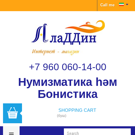
Call me
+7 960 060-14-00
Нумизматика һәм
Бонистика
SHOPPING CART
(буш)