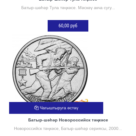
Батыр-шәһәр Тула тәңкәсе. Мәскәү акча сугу...
60,00 руб
КӘРҖИНГӘ ӨСТӘҮ
Чагыштыруга өстәү
Батыр-шәһәр Новороссийск тәңкәсе
Новороссийск тәңкәсе, Батыр-шәһәр сериясы, 2000...