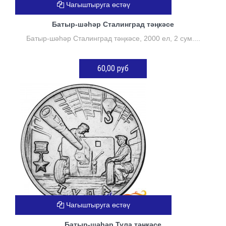
Чагыштыруга өстәү
Батыр-шәһәр Сталинград тәңкәсе
Батыр-шәһәр Сталинград тәңкәсе, 2000 ел, 2 сум....
60,00 руб
КӘРҖИНГӘ ӨСТӘҮ
Чагыштыруга өстәү
Батыр-шәһәр Тула тәңкәсе