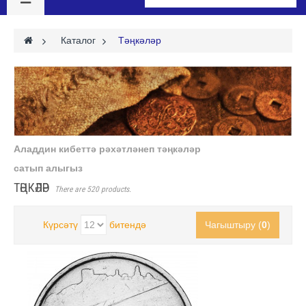
>
Каталог
>
Тәңкәләр
Аладдин кибеттә рәхәтләнеп тәңкәләр
сатып алыгыз
ТӘҢКӘЛӘР
There are 520 products.
Күрсәтү
битендә
Чагыштыру (
0
)