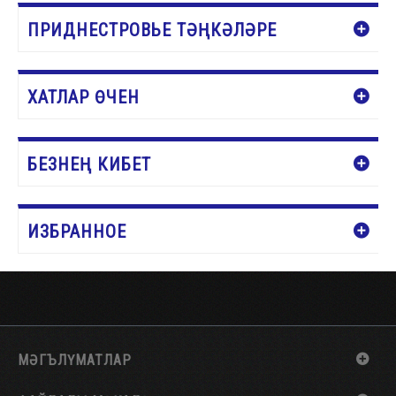
ПРИДНЕСТРОВЬЕ ТӘҢКӘЛӘРЕ
ХАТЛАР ӨЧЕН
БЕЗНЕҢ КИБЕТ
ИЗБРАННОЕ
МӘГЪЛҮМАТЛАР