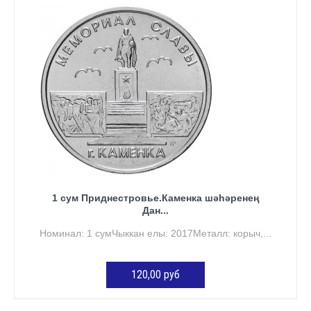
КӘРҖИНГӘ ӨСТӘҮ
1 сум Приднестровье.Каменка шәһәренең
Дан...
Номинал: 1 сумЧыккан елы: 2017Металл: корыч,...
120,00 руб
КӘРҖИНГӘ ӨСТӘҮ