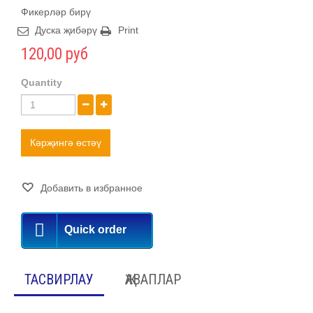
Фикерләр бирү
Дуска җибәрү
Print
120,00 руб
Quantity
Кәрҗингә өстәү
Добавить в избранное
Quick order
ТАСВИРЛАУ
ҖАВАПЛАР