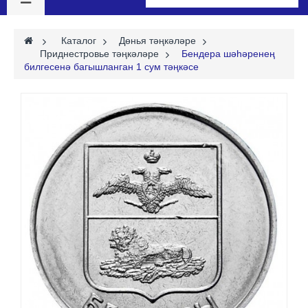
>
Каталог
>
Дөнья тәңкәләре
>
Приднестровье тәңкәләре
>
Бендера шәһәренең
билгесенә багышланган 1 сум тәңкәсе