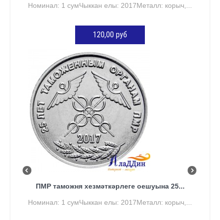
Номинал: 1 сумЧыккан елы: 2017Металл: корыч,...
120,00 руб
КӘРҖИНГӘ ӨСТӘҮ
ПМР таможня хезмәткәрлеге оешуына 25...
Номинал: 1 сумЧыккан елы: 2017Металл: корыч,...