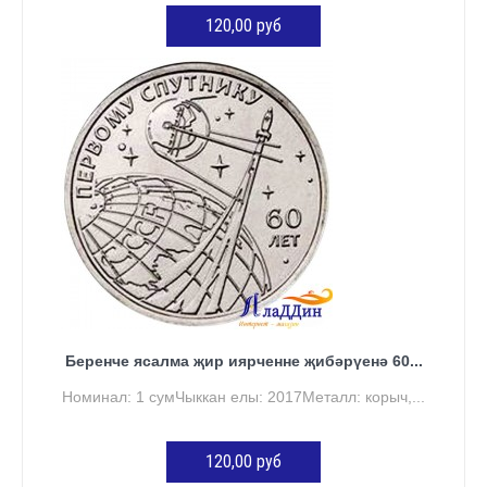
120,00 руб
КӘРҖИНГӘ ӨСТӘҮ
Беренче ясалма җир иярченне җибәрүенә 60...
Номинал: 1 сумЧыккан елы: 2017Металл: корыч,...
120,00 руб