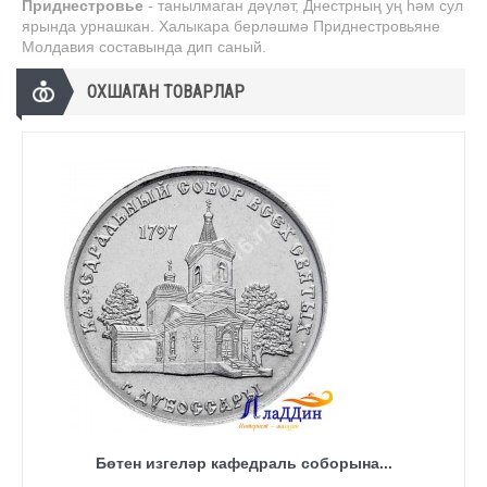
Приднестровье
- танылмаган дәүләт, Днестрның уң һәм сул
ярында урнашкан. Халыкара берләшмә Приднестровьяне
Молдавия составында дип саный.
ОХШАГАН ТОВАРЛАР
Бөтен изгеләр кафедраль соборына...