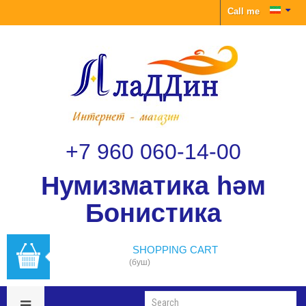
Call me
+7 960 060-14-00
Нумизматика һәм
Бонистика
SHOPPING CART
(буш)