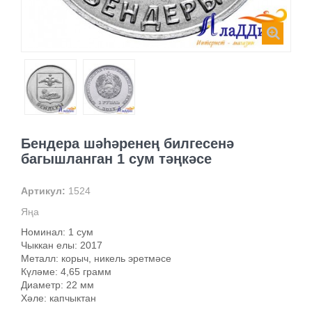
Бендера шәһәренең билгесенә
багышланган 1 сум тәңкәсе
Артикул:
1524
Яңа
Номинал: 1 сум
Чыккан елы: 2017
Металл: корыч, никель эретмәсе
Күләме: 4,65 грамм
Диаметр: 22 мм
Хәле: капчыктан