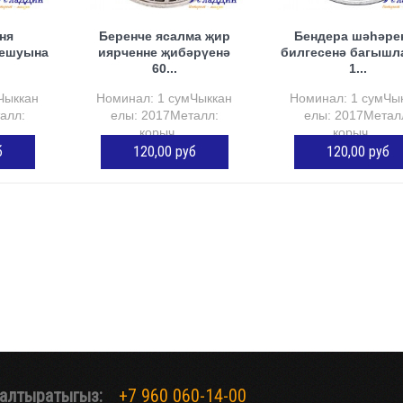
ня
Беренче ясалма җир
Бендера шәһәре
оешуына
иярченне җибәрүенә
билгесенә багышл
60...
1...
Чыккан
Номинал: 1 сумЧыккан
Номинал: 1 сумЧы
алл:
елы: 2017Металл:
елы: 2017Метал
корыч,...
корыч,...
б
120,00 руб
120,00 руб
СТӘҮ
КӘРҖИНГӘ ӨСТӘҮ
КӘРҖИНГӘ ӨСТ
алтыратыгыз:
+7 960 060-14-00