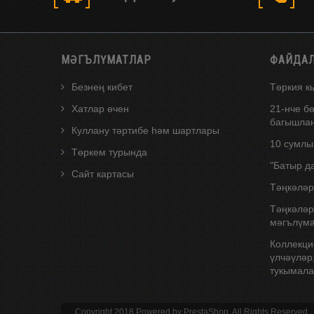
МӘГЪЛҮМАТЛАР
ФАЙДА
Безнең кибет
Төркия к
Хатлар өчен
21-нче б
багышлан
Куллану тәртибе һәм шартлары
10 сумлы
Төркем турында
"Батыр д
Сайт картасы
Тәңкәләр
Тәңкәләр
мәгълүма
Коллекци
үлчәүләр
тукымала
Copyright 2018 Powered by PrestaShop. All Rights Reserved.