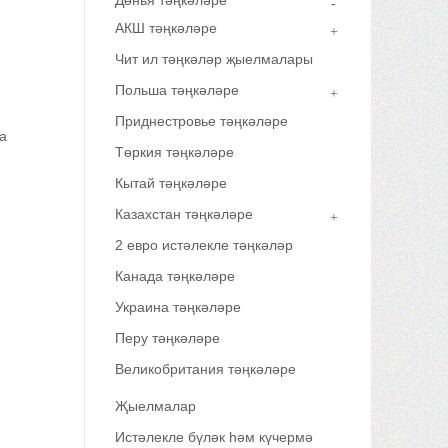
Дөнья тәңкәләре
АКШ тәңкәләре
Чит ил тәңкәләр җыелмалары
Польша тәңкәләре
Приднестровье тәңкәләре
а
Төркия тәңкәләре
Кытай тәңкәләре
Казахстан тәңкәләре
2 евро истәлекле тәңкәләр
Канада тәңкәләре
Украина тәңкәләре
Перу тәңкәләре
Великобритания тәңкәләре
Җыелмалар
Истәлекле бүләк һәм күчермә