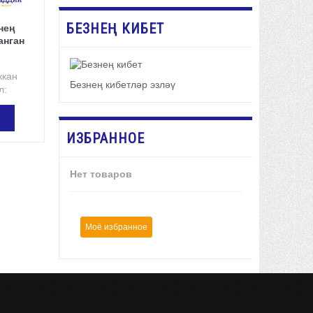
БЕЗНЕҢ КИБЕТ
нең
анган
ккан
Безнең кибетләр эзләү
л:
ИЗБРАННОЕ
ӘҮ
Нет товаров
Моё избранное