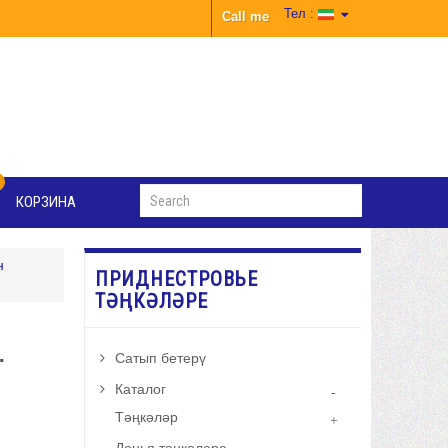
Тел :
Call me
КОРЗИНА
н
ПРИДНЕСТРОВЬЕ
ТӘҢКӘЛӘРЕ
.
Сатып бетерү
Каталог
Тәңкәләр