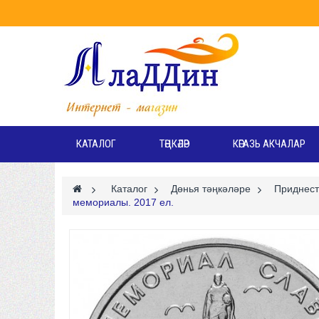
КАТАЛОГ
ТӘҢКӘЛӘР
КӘГАЗЬ АКЧАЛАР
>
Каталог
>
Дөнья тәңкәләре
>
Приднест
мемориалы. 2017 ел.