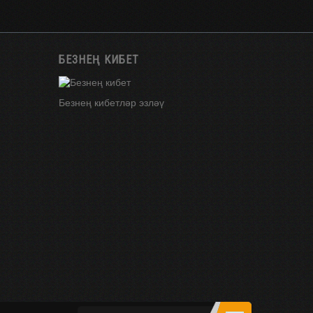
БЕЗНЕҢ КИБЕТ
Безнең кибетләр эзләү