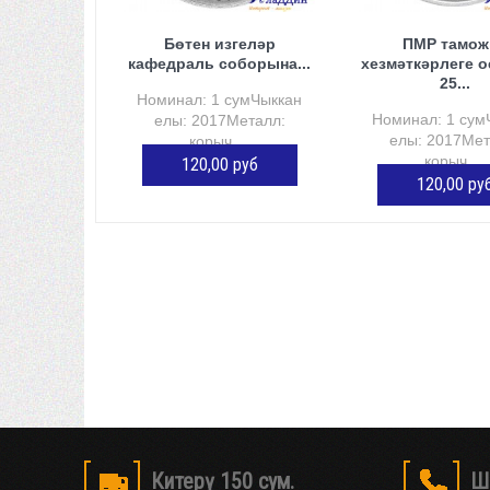
Бөтен изгеләр
ПМР тамож
кафедраль соборына...
хезмәткәрлеге 
25...
Номинал: 1 сумЧыккан
Номинал: 1 сум
елы: 2017Металл:
елы: 2017Мет
корыч,...
корыч,...
120,00 руб
120,00 ру
КӘРҖИНГӘ ӨСТӘҮ
КӘРҖИНГӘ Ө
Китерү 150 сум.
Ш