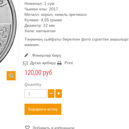
Номинал: 1 сум
Чыккан елы: 2017
Металл: корыч, никель эретмәсе
Күләме: 4,65 грамм
Диаметр: 22 мм
Хәле: капчыктан
Тәңкәнең сыйфаты бирелгән фото сүрәттән аерылырг
мөмкин.
Фикерләр бирү
Дуска җибәрү
Print
120,00 руб
Quantity
Кәрҗингә өстәү
Добавить в избранное