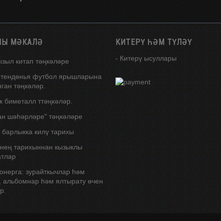
ЛЫ МӘКАЛӘ
КИТЕРҮ ҺӘМ ТҮЛӘҮ
- Китерү ысуллары
ызыл китап тәңкәләре
өтендөнья футбол ярышларына
ган тәңкәләр.
к биметалл ттәңкәләр.
ан шәһәрләре" тәңкәләре
 барлыкка килү тарихы
нең тарихыннан кызыклы
тлар
онерга: зурайткычлар һәм
, альбомнар һәм ялтырату өчен
р.