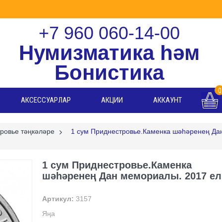
+7 960 060-14-00
Нумизматика һәм
Бонистика
0
АКСЕССУАРЛАР
АКЦИИ
АККАУНТ
ровье тәңкәләре
>
1 сум Приднестровье.Каменка шәһәренең Да
1 сум Приднестровье.Каменка
шәһәренең Дан мемориалы. 2017 ел
Артикул:
3157
Яңа