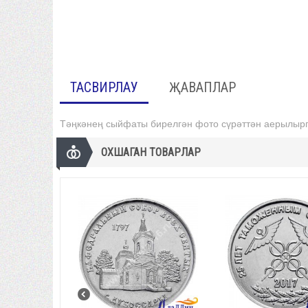
ТАСВИРЛАУ
ҖАВАПЛАР
Тәңкәнең сыйфаты бирелгән фото сүрәттән аерылырг
ОХШАГАН ТОВАРЛАР