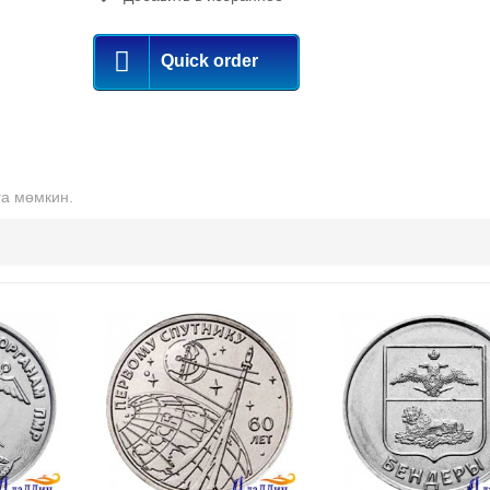
Quick order
а мөмкин.