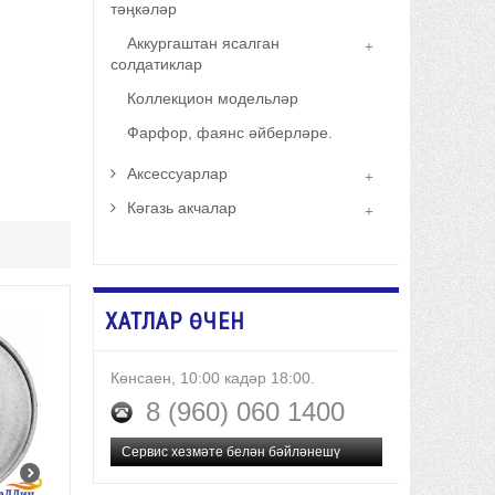
тәңкәләр
Аккургаштан ясалган
солдатиклар
Коллекцион модельләр
Фарфор, фаянс әйберләре.
Аксессуарлар
Кәгазь акчалар
ХАТЛАР ӨЧЕН
Көнсаен, 10:00 кадәр 18:00.
8 (960) 060 1400
Сервис хезмәте белән бәйләнешү