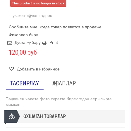
This product is no longer in stock
Сообщите мне, когда товар появится в продаже
Фикерләр бирү
Дуска җибәрү
Print
120,00 руб
Добавить в избранное
ТАСВИРЛАУ
ҖАВАПЛАР
Тәңкәнең хәләте фото сүрәттә бирелгедән аерылырга
мөмкин.
ОХШАГАН ТОВАРЛАР