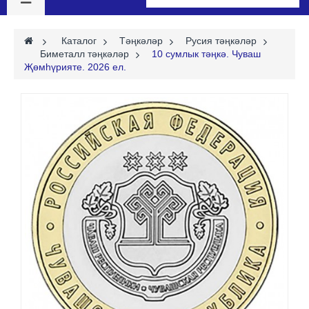
>
Каталог
>
Тәңкәләр
>
Русия тәңкәләр
>
Биметалл тәңкәләр
>
10 сумлык тәңкә. Чуваш
Җөмһүрияте. 2026 ел.