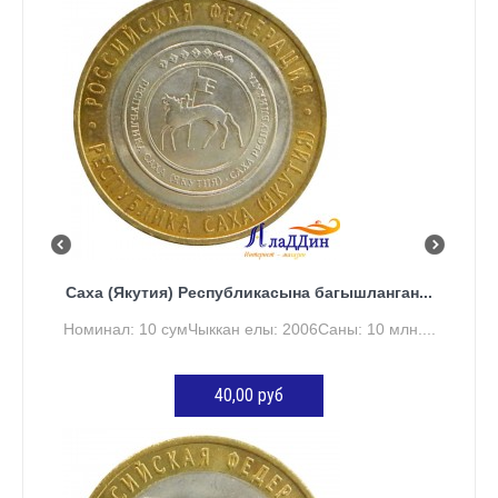
Саха (Якутия) Республикасына багышланган...
Номинал: 10 сумЧыккан елы: 2006Саны: 10 млн....
40,00 руб
КӘРҖИНГӘ ӨСТӘҮ