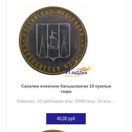
Сахалин өлкәсенә багышланган 10 сумлык
тәңкә
Номинал: 10 сумЧыккан елы: 2006Саны: 10 млн....
40,00 руб
КӘРҖИНГӘ ӨСТӘҮ