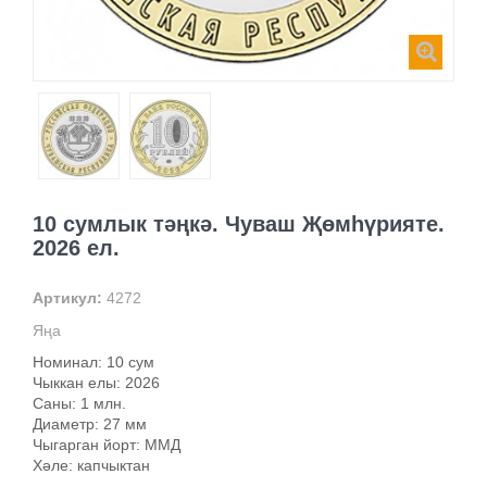
10 сумлык тәңкә. Чуваш Җөмһүрияте.
2026 ел.
Артикул:
4272
Яңа
Номинал: 10 сум
Чыккан елы: 2026
Саны: 1 млн.
Диаметр: 27 мм
Чыгарган йорт: ММД
Хәле: капчыктан