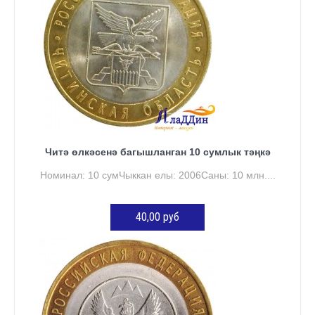
Читә өлкәсенә багышланган 10 сумлык тәңкә
Номинал: 10 сумЧыккан елы: 2006Саны: 10 млн....
40,00 руб
КӘРҖИНГӘ ӨСТӘҮ