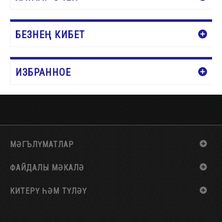
БЕЗНЕҢ КИБЕТ
ИЗБРАННОЕ
МӘГЪЛҮМАТЛАР
ФАЙДАЛЫ МӘКАЛӘ
КИТЕРҮ ҺӘМ ТҮЛӘҮ