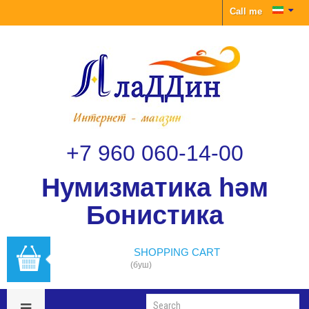
Call me
+7 960 060-14-00
Нумизматика һәм
Бонистика
SHOPPING CART
(буш)