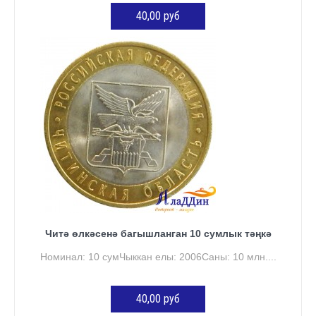
40,00 руб
КӘРҖИНГӘ ӨСТӘҮ
Читә өлкәсенә багышланган 10 сумлык тәңкә
Номинал: 10 сумЧыккан елы: 2006Саны: 10 млн....
40,00 руб