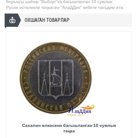
Борыңгы шәһәр "Выборг"ка багышланган 10 сумлык
Русия истәлекле тәңкәсен "АлаДДин" кибете тәкъдим итә.
ОХШАГАН ТОВАРЛАР
Сахалин өлкәсенә багышланган 10 сумлык
тәңкә