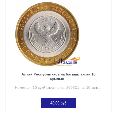
КӘРҖИНГӘ ӨСТӘҮ
Алтай Республикасына багышланган 10
сумлык...
Номинал: 10 сумЧыккан елы: 2006Саны: 10 млн....
40,00 руб
КӘРҖИНГӘ ӨСТӘҮ