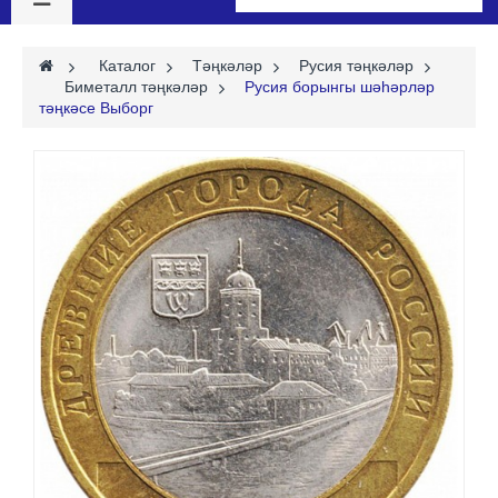
>
Каталог
>
Тәңкәләр
>
Русия тәңкәләр
>
Биметалл тәңкәләр
>
Русия борынгы шәһәрләр
тәңкәсе Выборг