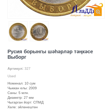
Русия борынгы шәһәрләр тәңкәсе
Выборг
Артикул:
327
Used
Номинал: 10 сум
Чыккан елы: 2009
Саны: 5 млн.
Диаметр: 27 мм
Чыгарган йорт: СПМД
Хәле: эйләнештән