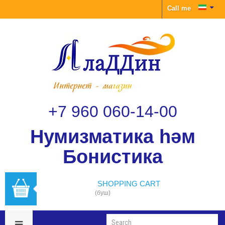
Call me
+7 960 060-14-00
Нумизматика һәм
Бонистика
SHOPPING CART
(буш)