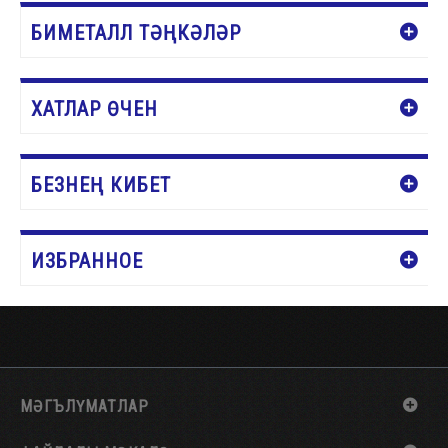
БИМЕТАЛЛ ТӘҢКӘЛӘР
ХАТЛАР ӨЧЕН
БЕЗНЕҢ КИБЕТ
ИЗБРАННОЕ
МӘГЪЛҮМАТЛАР