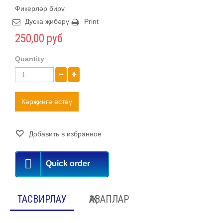
Фикерләр бирү
Дуска җибәрү
Print
250,00 руб
Quantity
Кәрҗингә өстәү
Добавить в избранное
Quick order
ТАСВИРЛАУ
ҖАВАПЛАР