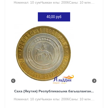
Номинал: 10 сумЧыккан елы: 2006Саны: 10 млн....
40,00 руб
КӘРҖИНГӘ ӨСТӘҮ
Саха (Якутия) Республикасына багышланган...
Номинал: 10 сумЧыккан елы: 2006Саны: 10 млн....