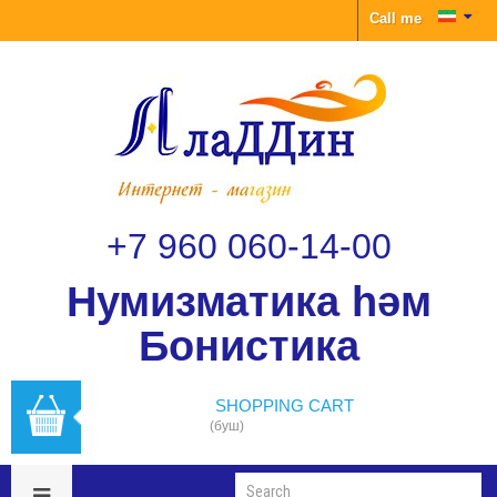
Call me
+7 960 060-14-00
Нумизматика һәм
Бонистика
SHOPPING CART
(буш)