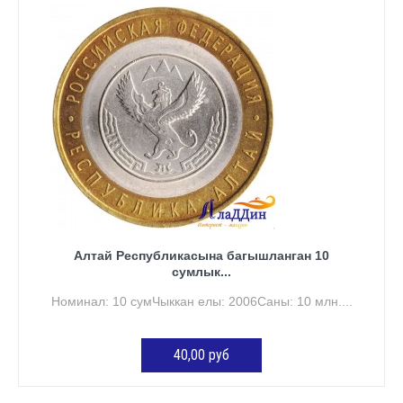
КӘРҖИНГӘ ӨСТӘҮ
Алтай Республикасына багышланган 10
сумлык...
Номинал: 10 сумЧыккан елы: 2006Саны: 10 млн....
40,00 руб
КӘРҖИНГӘ ӨСТӘҮ