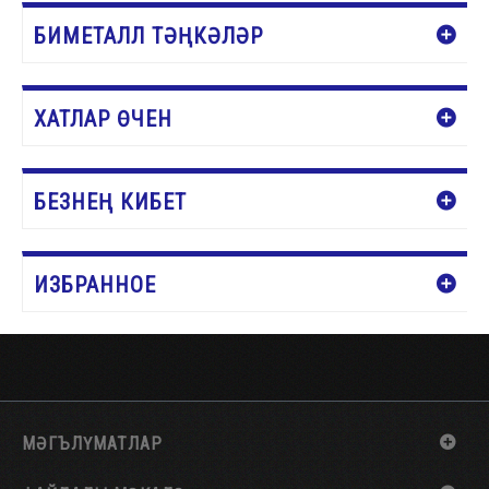
БИМЕТАЛЛ ТӘҢКӘЛӘР
ХАТЛАР ӨЧЕН
БЕЗНЕҢ КИБЕТ
ИЗБРАННОЕ
МӘГЪЛҮМАТЛАР