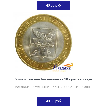
40,00 руб
КӘРҖИНГӘ ӨСТӘҮ
Читә өлкәсенә багышланган 10 сумлык тәңкә
Номинал: 10 сумЧыккан елы: 2006Саны: 10 млн....
40,00 руб