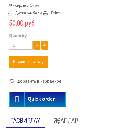
Фикерләр бирү
Дуска җибәрү
Print
50,00 руб
Quantity
Кәрҗингә өстәү
Добавить в избранное
Quick order
ТАСВИРЛАУ
ҖАВАПЛАР