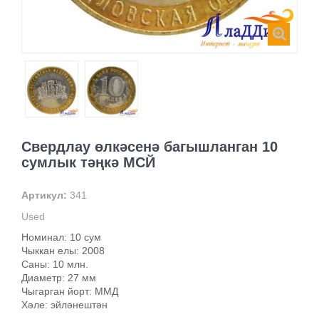
Свердлау өлкәсенә багышланган 10
сумлык тәңкә МСЙ
Артикул:
341
Used
Номинал: 10 сум
Чыккан елы: 2008
Саны: 10 млн.
Диаметр: 27 мм
Чыгарган йорт: ММД
Хәле: эйләнештән