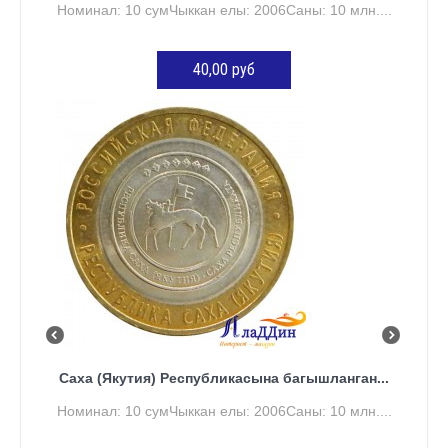
Номинал: 10 сумЧыккан елы: 2006Саны: 10 млн....
40,00 руб
КӘРҖИНГӘ ӨСТӘҮ
Саха (Якутия) Республикасына багышланган...
Номинал: 10 сумЧыккан елы: 2006Саны: 10 млн....