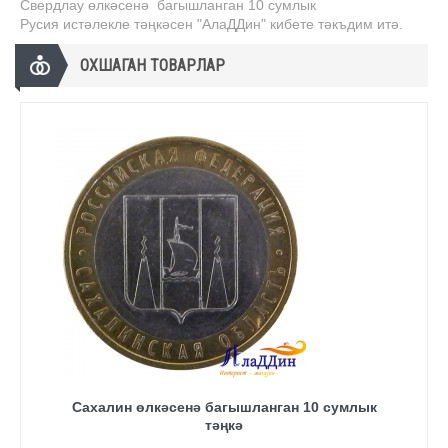
Свердлау өлкәсенә багышланган 10 сумлык
Русия истәлекле тәңкәсен "АлаДДин" кибете тәкъдим итә.
ОХШАГАН ТОВАРЛАР
Сахалин өлкәсенә багышланган 10 сумлык
тәңкә