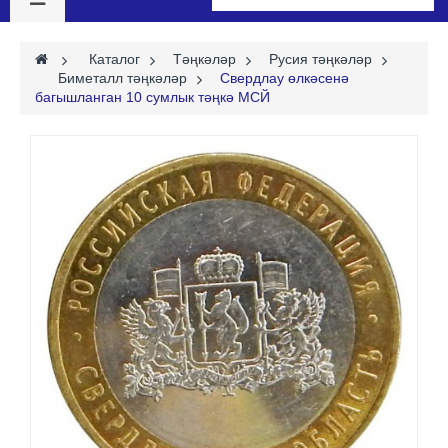
>
Каталог
>
Тәңкәләр
>
Русия тәңкәләр
>
Биметалл тәңкәләр
>
Свердлау өлкәсенә
багышланган 10 сумлык тәңкә МСЙ