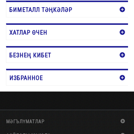
БИМЕТАЛЛ ТӘҢКӘЛӘР
ХАТЛАР ӨЧЕН
БЕЗНЕҢ КИБЕТ
ИЗБРАННОЕ
МӘГЪЛҮМАТЛАР