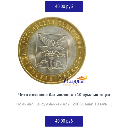
40,00 руб
КӘРҖИНГӘ ӨСТӘҮ
Читә өлкәсенә багышланган 10 сумлык тәңкә
Номинал: 10 сумЧыккан елы: 2006Саны: 10 млн....
40,00 руб