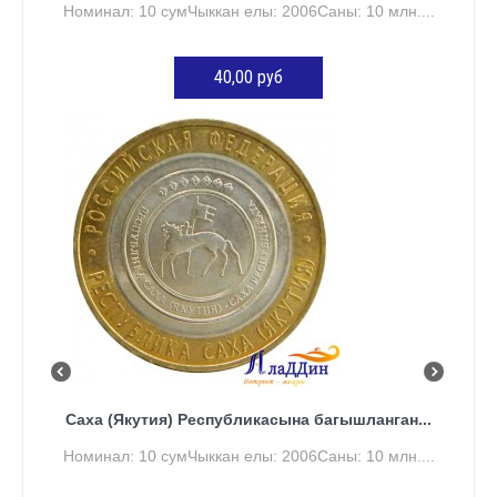
Номинал: 10 сумЧыккан елы: 2006Саны: 10 млн....
40,00 руб
КӘРҖИНГӘ ӨСТӘҮ
Саха (Якутия) Республикасына багышланган...
Номинал: 10 сумЧыккан елы: 2006Саны: 10 млн....