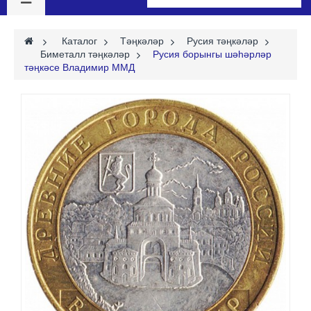
>
Каталог
>
Тәңкәләр
>
Русия тәңкәләр
>
Биметалл тәңкәләр
>
Русия борынгы шәһәрләр
тәңкәсе Владимир ММД