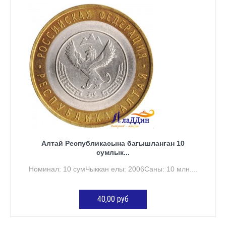
КӘРҖИНГӘ ӨСТӘҮ
Алтай Республикасына багышланган 10
сумлык...
Номинал: 10 сумЧыккан елы: 2006Саны: 10 млн....
40,00 руб
КӘРҖИНГӘ ӨСТӘҮ