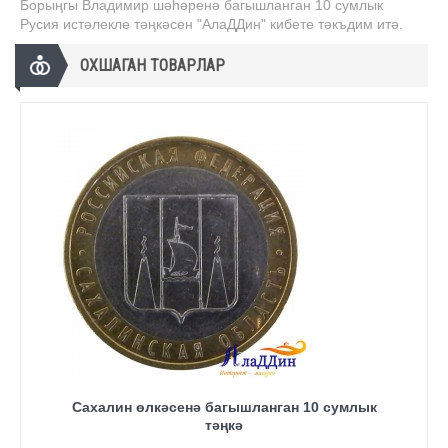
Борыңгы Владимир шәһәренә багышланган 10 сумлык
Русия истәлекле тәңкәсен "АлаДДин" кибете тәкъдим итә.
ОХШАГАН ТОВАРЛАР
Сахалин өлкәсенә багышланган 10 сумлык
тәңкә