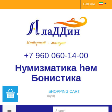
Call me
+7 960 060-14-00
Нумизматика һәм
Бонистика
SHOPPING CART
(буш)