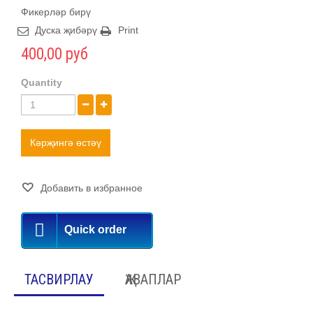
Фикерләр бирү
Дуска җибәрү
Print
400,00 руб
Quantity
Кәрҗингә өстәү
Добавить в избранное
Quick order
ТАСВИРЛАУ
ҖАВАПЛАР