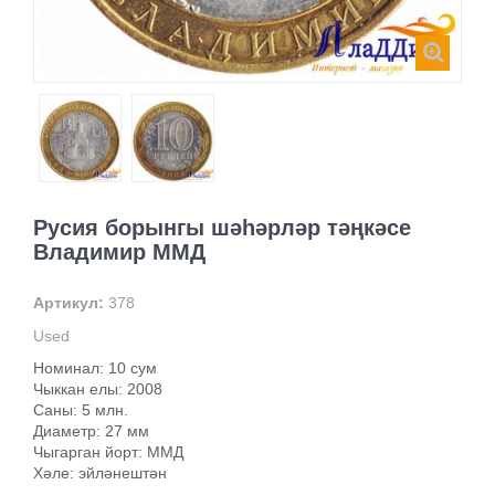
Русия борынгы шәһәрләр тәңкәсе
Владимир ММД
Артикул:
378
Used
Номинал: 10 сум
Чыккан елы: 2008
Саны: 5 млн.
Диаметр: 27 мм
Чыгарган йорт: ММД
Хәле: эйләнештән