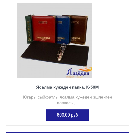
КӘРҖИНГӘ ӨСТӘҮ
Ясалма күжедән папка. К-50М
Югары сыйфатлы ясалма күҗедән эшләнгән
папкасы,...
800,00 руб
КӘРҖИНГӘ ӨСТӘҮ