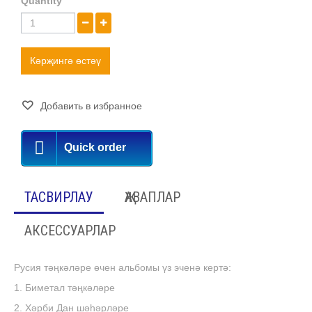
Quantity
Кәрҗингә өстәү
Добавить в избранное
Quick order
ТАСВИРЛАУ
ҖАВАПЛАР
АКСЕССУАРЛАР
Русия тәңкәләре өчен альбомы үз эченә кертә:
1. Биметал тәңкәләре
2. Хәрби Дан шәһәрләре