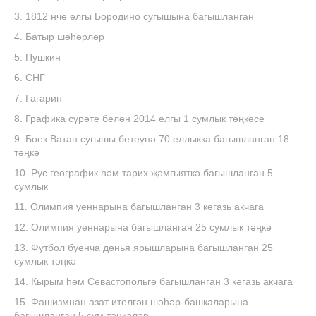
3. 1812 нче елгы Бородино сугышына багышланган
4. Батыр шәһәрләр
5. Пушкин
6. СНГ
7. Гагарин
8. Графика сүрәте белән 2014 елгы 1 сумлык тәңкәсе
9. Бөек Ватан сугышы бетеүнә 70 еллыкка багышланган 18
тәңкә
10. Рус географик һәм тарих җәмгыяткә багышланган 5
сумлык
11. Олимпия уеннарына багышланган 3 кәгазь акчага
12. Олимпия уеннарына багышланган 25 сумлык тәңкә
13. Футбол буенча дөнья ярышларына багышланган 25
сумлык тәңкә
14. Кырым һәм Севастопольгә багышланган 3 кәгазь акчага
15. Фашизмнан азат ителгән шәһәр-башкаларына
багышланган 5 сум тәңкәләр