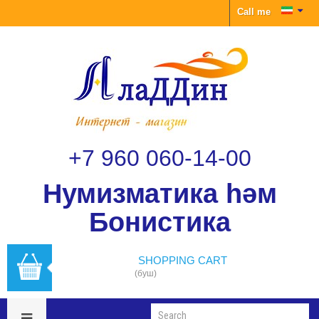
Call me
+7 960 060-14-00
Нумизматика һәм
Бонистика
SHOPPING CART
(буш)