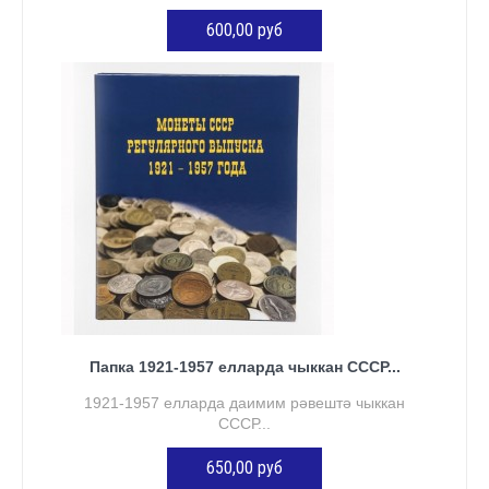
600,00 руб
КӘРҖИНГӘ ӨСТӘҮ
Папка 1921-1957 елларда чыккан СССР...
1921-1957 елларда даимим рәвештә чыккан
СССР...
650,00 руб