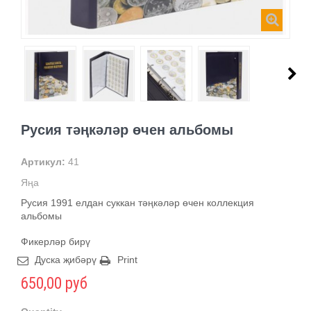
Русия тәңкәләр өчен альбомы
Артикул:
41
Яңа
Русия 1991 елдан суккан тәңкәләр өчен коллекция
альбомы
Фикерләр бирү
Дуска җибәрү
Print
650,00 руб