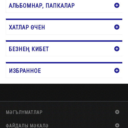
АЛЬБОМНАР, ПАПКАЛАР
ХАТЛАР ӨЧЕН
БЕЗНЕҢ КИБЕТ
ИЗБРАННОЕ
МӘГЪЛҮМАТЛАР
ФАЙДАЛЫ МӘКАЛӘ