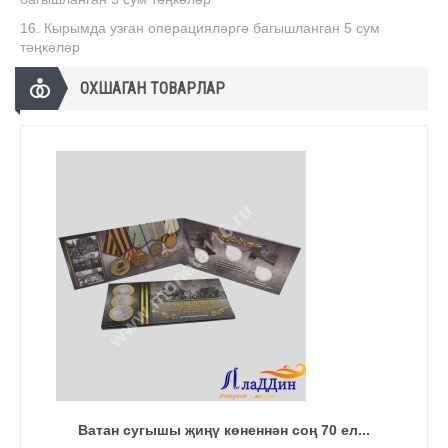
16. Кырымда узган операцияләргә багышланган 5 сум
тәңкәләр
ОХШАГАН ТОВАРЛАР
Ватан сугышы җиңү көненнән соң 70 ел...