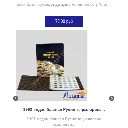
Бөек Ватан сугышында җиңү көненнән соң 70 ел...
75,00 руб
КӘРҖИНГӘ ӨСТӘҮ
1992 елдан башлап Русия тәңкәләренә...
1991 елдан башлап Русия тәңкәләренә
исәпләгән...