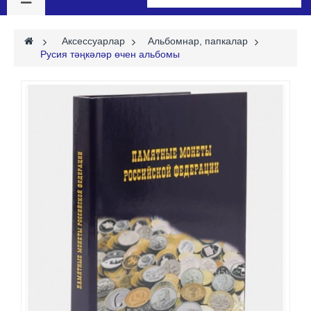
>
Аксессуарлар
>
Альбомнар, папкалар
>
Русия тәңкәләр өчен альбомы