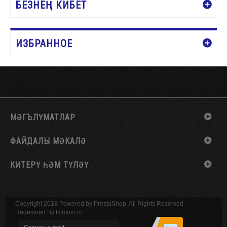
БЕЗНЕҢ КИБЕТ
ИЗБРАННОЕ
МӘГЪЛҮМАТЛАР
ФАЙДАЛЫ МӘКАЛӘ
КИТЕРҮ ҺӘМ ТҮЛӘҮ
Copyright 2018 Powered by PrestaShop. All Rights Reserved.
Redesined By
Rinfom.ru