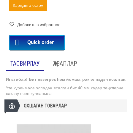
Кәрҗингә өстәү
Добавить в избранное
Quick order
ТАСВИРЛАУ
ҖАВАПЛАР
Игътибар! Бит нәзегрәк һәм йомшаграк элпәдән ясалган.
Үтә күренмәле элпәдән ясалган бит 40 мм кадәр тәңкләрне
саклау өчен кулланыла.
ОХШАГАН ТОВАРЛАР