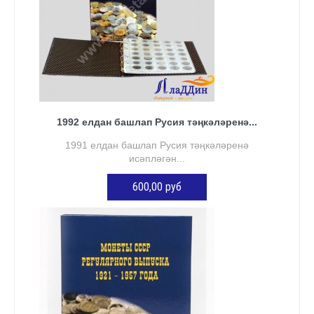
1992 елдан башлап Русия тәңкәләренә...
1991 елдан башлап Русия тәңкәләренә
исәпләгән...
600,00 руб
КӘРҖИНГӘ ӨСТӘҮ