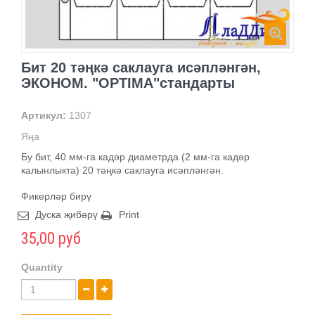
Бит 20 тәңкә саклауга исәпләнгән,
ЭКОНОМ. "OPTIMA"стандарты
Артикул:
1307
Яңа
Бу бит, 40 мм-га кадәр диаметрда (2 мм-га кадәр
калынлыкта) 20 тәңкә саклауга исәпләнгән.
Фикерләр бирү
Дуска җибәрү
Print
35,00 руб
Quantity