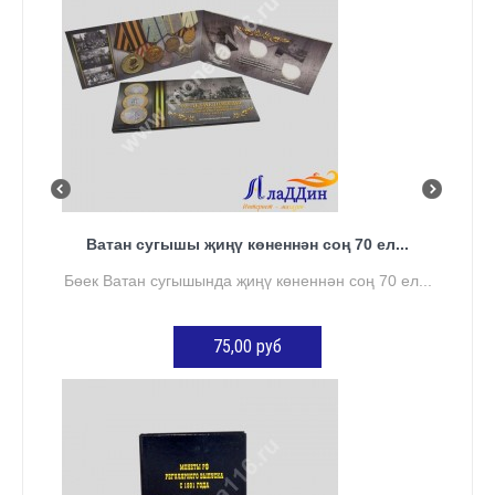
Ватан сугышы җиңү көненнән соң 70 ел...
Бөек Ватан сугышында җиңү көненнән соң 70 ел...
75,00 руб
КӘРҖИНГӘ ӨСТӘҮ