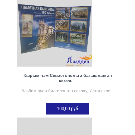
Кырым һәм Севастопольга багышланган
кәгазь...
Альбом өчен билгеләнгән саклау, Истәлекле...
100,00 руб
КӘРҖИНГӘ ӨСТӘҮ