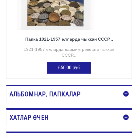
Папка 1921-1957 елларда чыккан СССР...
1921-1957 елларда даимим рәвештә чыккан
СССР...
650,00 руб
КӘРҖИНГӘ ӨСТӘҮ
АЛЬБОМНАР, ПАПКАЛАР
ХАТЛАР ӨЧЕН