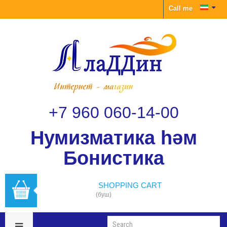
Call me
+7 960 060-14-00
Нумизматика һәм
Бонистика
SHOPPING CART
(буш)