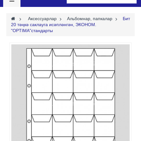
>
Аксессуарлар
>
Альбомнар, папкалар
>
Бит
20 тәңкә саклауга исәпләнгән, ЭКОНОМ.
"OPTIMA"стандарты