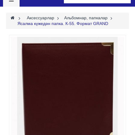
>
Аксессуарлар
>
Альбомнар, папкалар
>
Ясалма күжедән папка. К-55. Формат GRAND