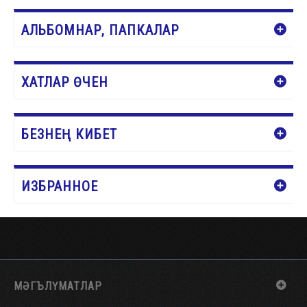
АЛЬБОМНАР, ПАПКАЛАР
ХАТЛАР ӨЧЕН
БЕЗНЕҢ КИБЕТ
ИЗБРАННОЕ
МӘГЪЛҮМАТЛАР