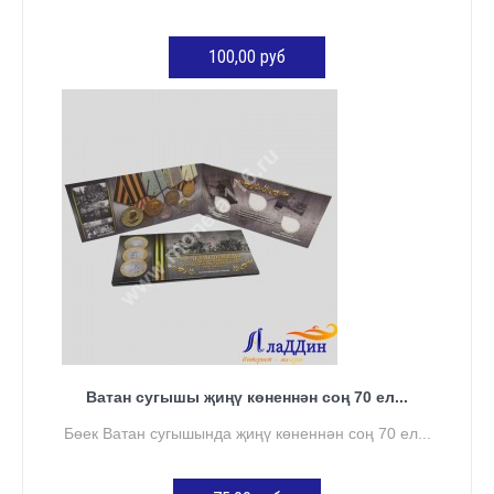
100,00 руб
КӘРҖИНГӘ ӨСТӘҮ
Ватан сугышы җиңү көненнән соң 70 ел...
Бөек Ватан сугышында җиңү көненнән соң 70 ел...