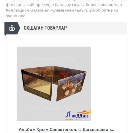
фольганы кайнар килеш бастыру ысулы белән төшерелгән.
Коллекцион материал күләменнән чыгып, 20-60 битне үз
эченә ала.
ОХШАГАН ТОВАРЛАР
Альбом Крым,Севастопольгә багышланган...