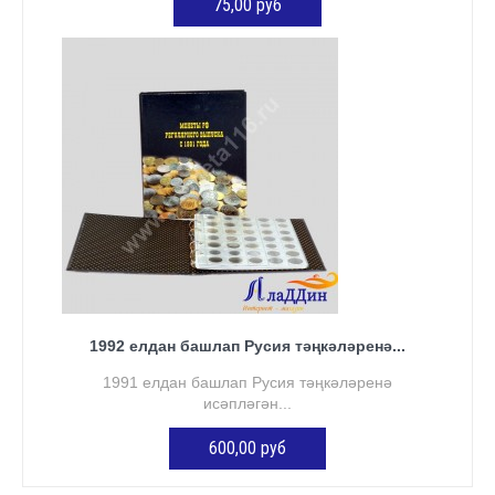
75,00 руб
КӘРҖИНГӘ ӨСТӘҮ
1992 елдан башлап Русия тәңкәләренә...
1991 елдан башлап Русия тәңкәләренә
исәпләгән...
600,00 руб
КӘРҖИНГӘ ӨСТӘҮ