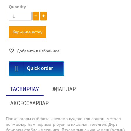
Quantity
Кәрҗингә өстәү
Добавить в избранное
Quick order
ТАСВИРЛАУ
ҖАВАПЛАР
АКСЕССУАРЛАР
Папка югары сыйфатлы ясалма күҗедән эшләнгән, металл
почмаклар һәм периметр буенча яхшылап тегелгән. Дүрт
боҗралы стабиль механика. Язулар тышлыкка көмеш (алтын)