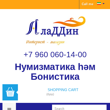
Call me
+7 960 060-14-00
Нумизматика һәм
Бонистика
SHOPPING CART
(буш)