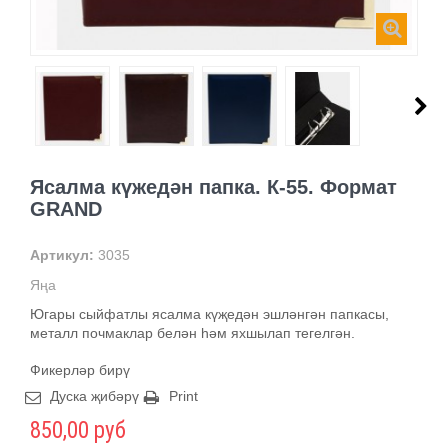
Ясалма күжедән папка. К-55. Формат
GRAND
Артикул:
3035
Яңа
Югары сыйфатлы ясалма күҗедән эшләнгән папкасы,
металл почмаклар белән һәм яхшылап тегелгән.
Фикерләр бирү
Дуска җибәрү
Print
850,00 руб