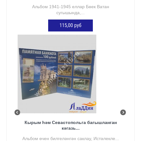
Альбом 1941-1945 еллар Бөек Ватан
сугышында,...
115,00 руб
КӘРҖИНГӘ ӨСТӘҮ
Кырым һәм Севастопольга багышланган
кәгазь...
Альбом өчен билгеләнгән саклау, Истәлекле...