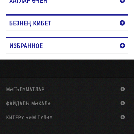
ХАТЛАР ӨЧЕН
БЕЗНЕҢ КИБЕТ
ИЗБРАННОЕ
МӘГЪЛҮМАТЛАР
ФАЙДАЛЫ МӘКАЛӘ
КИТЕРҮ ҺӘМ ТҮЛӘҮ