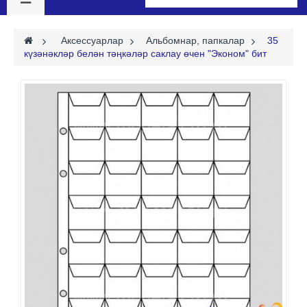
>
Аксессуарлар
>
Альбомнар, папкалар
>
35
күзәнәкләр белән тәңкәләр саклау өчен "Эконом" бит