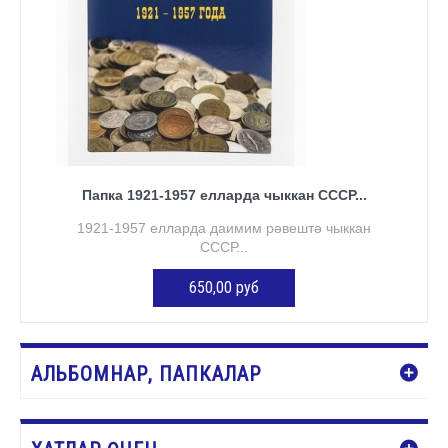
Папка 1921-1957 елларда чыккан СССР...
1921-1957 елларда даимим рәвештә чыккан
СССР...
650,00 руб
КӘРҖИНГӘ ӨСТӘҮ
АЛЬБОМНАР, ПАПКАЛАР