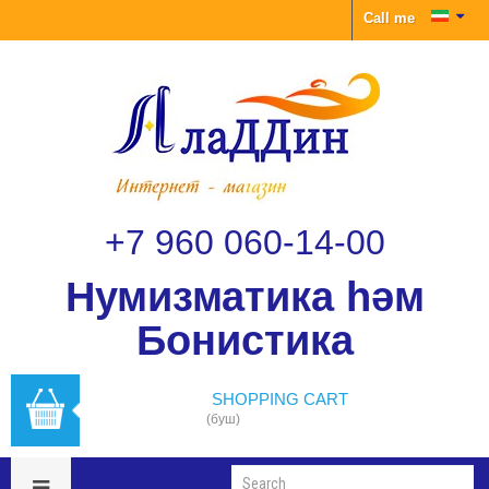
Call me
+7 960 060-14-00
Нумизматика һәм
Бонистика
SHOPPING CART
(буш)