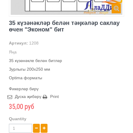
35 күзәнәкләр белән тәңкәләр саклау
өчен "Эконом" бит
Артикул:
1208
Яңа
35 күзәнәкле белән битләр
Зурлыгы 200х250 мм
Optima форматы
Фикерләр бирү
Дуска җибәрү
Print
35,00 руб
Quantity