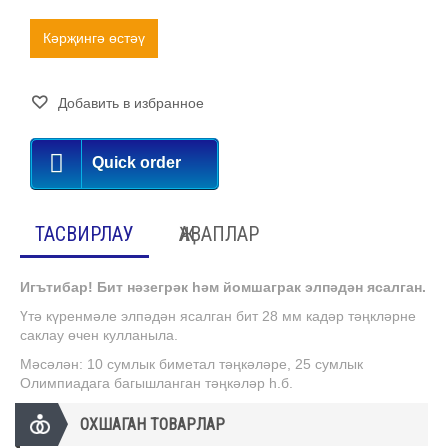
Кәрҗингә өстәү
Добавить в избранное
Quick order
ТАСВИРЛАУ
ҖАВАПЛАР
Игътибар! Бит нәзегрәк һәм йомшаграк элпәдән ясалган.
Үтә күренмәле элпәдән ясалган бит 28 мм кадәр тәңкләрне
саклау өчен кулланыла.
Мәсәлән: 10 сумлык биметал тәңкәләре, 25 сумлык
Олимпиадага багышланган тәңкәләр һ.б.
ОХШАГАН ТОВАРЛАР