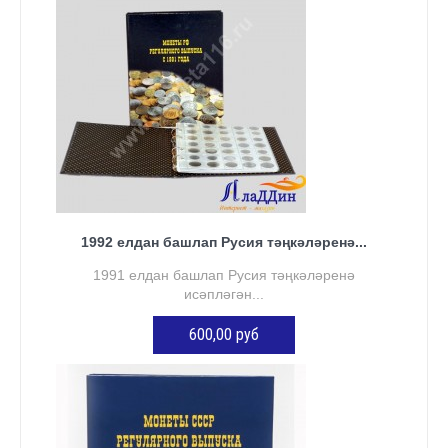
1992 елдан башлап Русия тәңкәләренә...
1991 елдан башлап Русия тәңкәләренә
исәпләгән...
600,00 руб
КӘРҖИНГӘ ӨСТӘҮ