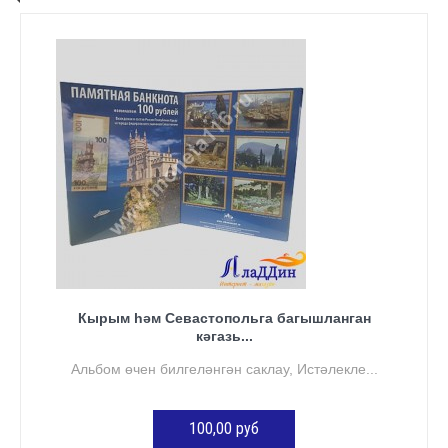
Кырым һәм Севастопольга багышланган
кәгазь...
Альбом өчен билгеләнгән саклау, Истәлекле...
100,00 руб