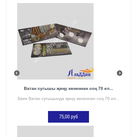
КӘРҖИНГӘ ӨСТӘҮ
Ватан сугышы җиңү көненнән соң 70 ел...
Бөек Ватан сугышында җиңү көненнән соң 70 ел...
75,00 руб
КӘРҖИНГӘ ӨСТӘҮ