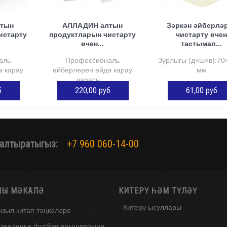
тын
АЛЛАДИН алтын
Зәркән әйберлә
истарту
продуктларын чистарту
чистарту өче
өчен...
тастымал...
аль
Профессиональ
Зурлыгы (д×ш×в):70
ә карау
әйберләрен өйдә карау
мм
чарасы....
б
220,00 руб
61,00 руб
СТӘҮ
КӘРҖИНГӘ ӨСТӘҮ
КӘРҖИНГӘ ӨСТ
алтыратыгыз:
+7 960 060-14-00
ЛЫ МӘКАЛӘ
КИТЕРҮ ҺӘМ ТҮЛӘҮ
- Китерү ысуллары
ызыл китап тәңкәләре
өтендөнья футбол ярышларына