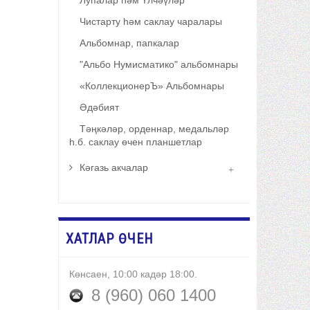
Лупалар һәм Үлчәүләр
Чистарту һәм саклау чаралары
Альбомнар, папкалар
"Альбо Нумисматико" альбомнары
«КоллекционерЪ» Альбомнары
Әдәбият
Тәңкәләр, орденнар, медальләр
һ.б. саклау өчен планшетлар
Кәгазь акчалар
ХАТЛАР ӨЧЕН
Көнсаен, 10:00 кадәр 18:00.
8 (960) 060 1400