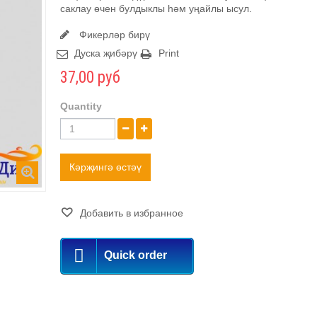
саклау өчен булдыклы һәм уңайлы ысул.
Фикерләр бирү
Дуска җибәрү
Print
37,00 руб
Quantity
Кәрҗингә өстәү
Добавить в избранное
Quick order