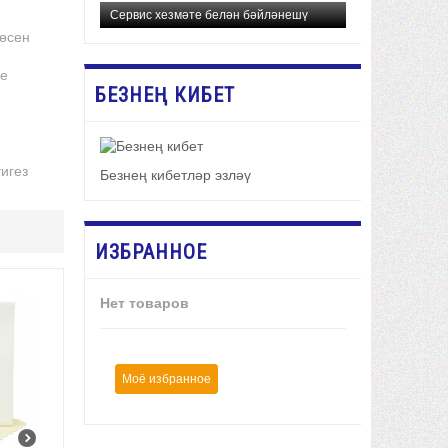
Сервис хезмәте белән бәйләнешү
төсен
ле
БЕЗНЕҢ КИБЕТ
игез
Безнең кибетләр эзләү
ИЗБРАННОЕ
Нет товаров
Моё избранное