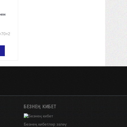
рен
н
×70×2
ӘҮ
БЕЗНЕҢ КИБЕТ
Безнең кибетләр эзләү