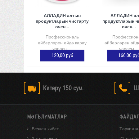
АЛЛАДИН алтын
АЛЛАДИН ал
продуктларын чистарту
продуктларын ч
өчен...
өчен...
Профессиональ
Профессион
әйберләрен өйдә карау
әйберләрен өйд
чарасы....
чарасы....
120,00 руб
166,00 ру
КӘРҖИНГӘ ӨСТӘҮ
КӘРҖИНГӘ Ө
Китерү 150 сум.
Ш
МӘГЪЛҮМАТЛАР
ФАЙДА
Безнең кибет
Төркия к
Хатлар өчен
21-нче б