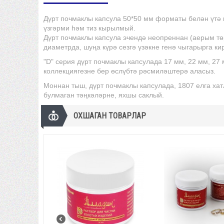
Дүрт почмаклы капсула 50*50 мм форматы белән үтә 
үзгәрми һәм тиз кырылмый.
Дүрт почмаклы капсула эчендә неопреннан (аерым төр
диаметрда, шуңа күрә сезгә үзәкне генә чыгарырга ки
"D" серия дүрт почмаклы капсулада 17 мм, 22 мм, 27
коллекциягезне бер өслүбтә рәсмиләштерә аласыз.
Моннан тыш, дүрт почмаклы капсулада, 1807 елга хат
булмаган тәңкәләрне, яхшы саклый.
ОХШАГАН ТОВАРЛАР