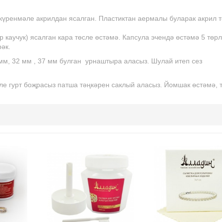
күренмәле акрилдан ясалган. Пластиктан аермалы буларак акрил 
 каучук) ясалган кара төсле өстәмә. Капсула эчендә өстәмә 5 төр
рәк.
 мм, 32 мм , 37 мм булган урнаштыра аласыз. Шулай итеп сез
ле гурт боҗрасыз патша тәңкәрен саклый аласыз. Йомшак өстәмә, т