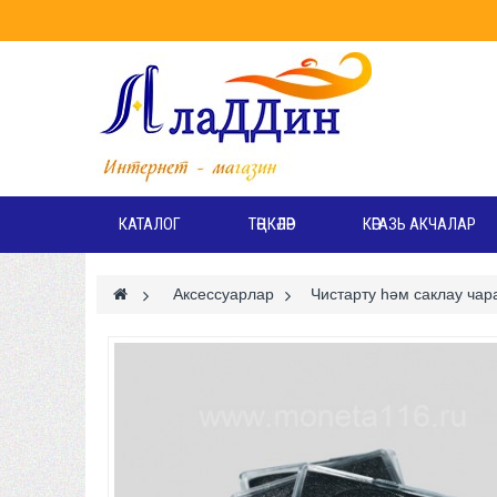
КАТАЛОГ
ТӘҢКӘЛӘР
КӘГАЗЬ АКЧАЛАР
>
Аксессуарлар
>
Чистарту һәм саклау ча