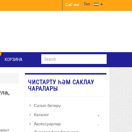
Тел :
Call me
КОРЗИНА
ЧИСТАРТУ ҺӘМ САКЛАУ
ЧАРАЛАРЫ
ула,
Сатып бетерү
Каталог
Аксессуарлар
вакыт