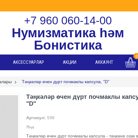
+7 960 060-14-00
Нумизматика һәм
Бонистика
0
АКСЕССУАРЛАР
АКЦИИ
АККАУНТ
ралары
>
Тәңкәләр өчен дүрт почмаклы капсула, "D"
Тәңкәләр өчен дүрт почмаклы капс
"D"
Артикул:
598
Яңа
Тәңкәләр өчен дүрт почмаклы капсула - тәңкәне озак 