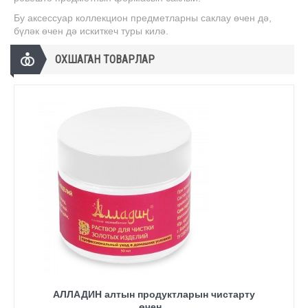
Бу аксессуар коллекцион предметларны саклау өчен дә,
бүләк өчен дә искиткеч туры килә.
ОХШАГАН ТОВАРЛАР
АЛЛАДИН алтын продуктларын чистарту
өчен...