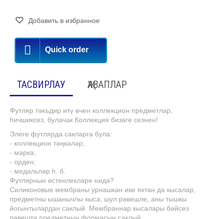
Добавить в избранное
Quick order
ТАСВИРЛАУ
ҖАВАПЛАР
Футляр тәкъдир итү өчен коллекцион предметлар,
һичшиксез, булачак Коллекция бизәге сезнен!
Элеге футлярда сакларга була:
- коллекцион тәңкәләр;
- марка;
- орден;
- медальләр һ. б.
Футлярнын өстенлекләре нидә?
Силиконовые мембраны урнашкан ике яктан да кысалар,
предметны ышанычлы кыса, шул рәвешле, аны тышкы
йогынтылардан саклый. Мембраннар кысалары бәйсез
рәвештә предметнын формасын саклый.