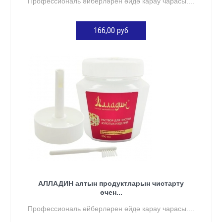
Профессиональ әйберләрен өйдә карау чарасы....
166,00 руб
КӘРҖИНГӘ ӨСТӘҮ
АЛЛАДИН алтын продуктларын чистарту
өчен...
Профессиональ әйберләрен өйдә карау чарасы....