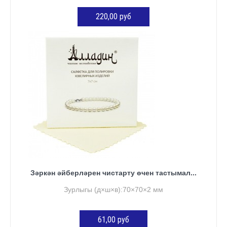
220,00 руб
КӘРҖИНГӘ ӨСТӘҮ
Зәркән әйберләрен чистарту өчен тастымал...
Зурлыгы (д×ш×в):70×70×2 мм
61,00 руб