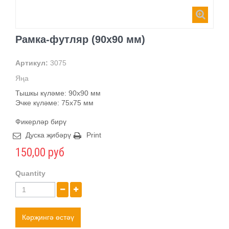
Рамка-футляр (90х90 мм)
Артикул:
3075
Яңа
Тышкы күләме: 90х90 мм
Эчке күләме: 75х75 мм
Фикерләр бирү
Дуска җибәрү
Print
150,00 руб
Quantity
Кәрҗингә өстәү