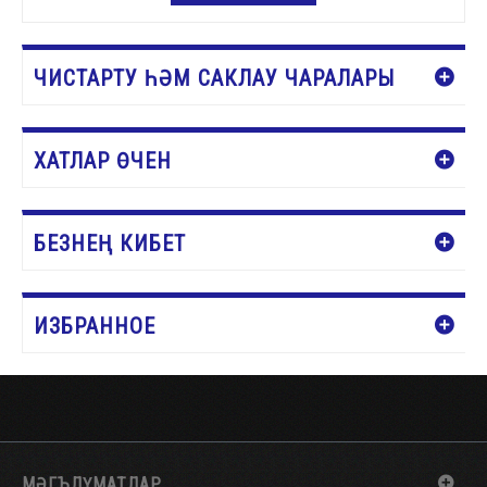
КӘРҖИНГӘ ӨСТӘҮ
ЧИСТАРТУ ҺӘМ САКЛАУ ЧАРАЛАРЫ
ХАТЛАР ӨЧЕН
БЕЗНЕҢ КИБЕТ
ИЗБРАННОЕ
МӘГЪЛҮМАТЛАР