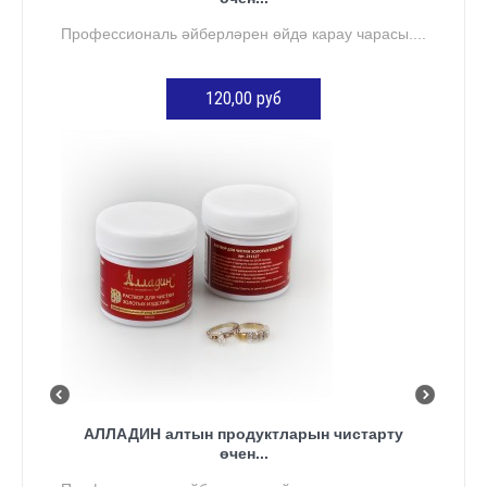
Профессиональ әйберләрен өйдә карау чарасы....
120,00 руб
КӘРҖИНГӘ ӨСТӘҮ
АЛЛАДИН алтын продуктларын чистарту
өчен...