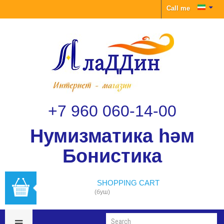
Call me
+7 960 060-14-00
Нумизматика һәм
Бонистика
SHOPPING CART
(буш)