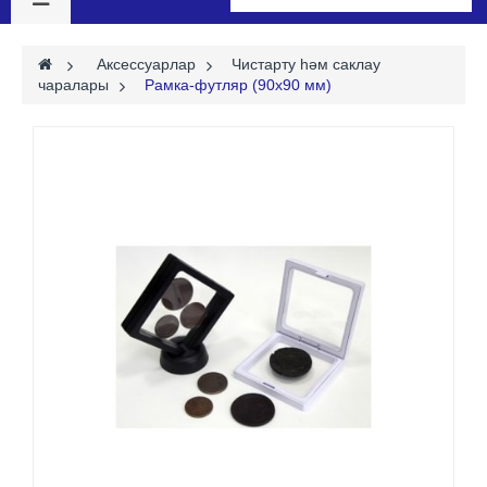
>
Аксессуарлар
>
Чистарту һәм саклау
чаралары
>
Рамка-футляр (90х90 мм)