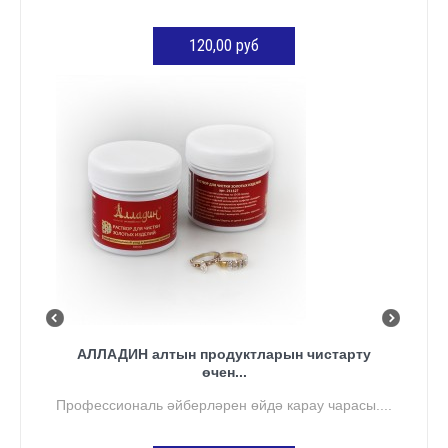
120,00 руб
КӘРҖИНГӘ ӨСТӘҮ
АЛЛАДИН алтын продуктларын чистарту
өчен...
Профессиональ әйберләрен өйдә карау чарасы....