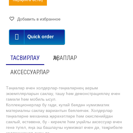
Добавить в избранное
Quick order
ТАСВИРЛАУ
ҖАВАПЛАР
АКСЕССУАРЛАР
Тәңкәләр өчен холдерлар-тәңкәләрнең аерым
экземплярларын саклау, ташу һәм демонстрацияләү өчен
гамәли һәм мобиль ысул.
Коллекционерлар бу гади, кулай бәядән нумизматик
материалны саклау вариантын бәяләячәк. Холдерлар
тәңкәләрне механика җәрәхәтләре һәм окисленийдан
саклый, өстәвенә, бу - кирәкле һәм уңайлы аксессуар өчен
генә түгел, яңа эш башлаучы нумизмат өчен дә, тәҗрибәле