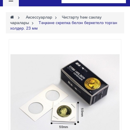
>
Аксессуарлар
>
Чистарту һәм саклау
чаралары
>
Тәңкәне скрепка белэн беркетелэ торган
холдер. 23 мм