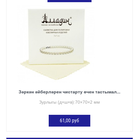
КӘРҖИНГӘ ӨСТӘҮ
Зәркән әйберләрен чистарту өчен тастымал...
Зурлыгы (д×ш×в):70×70×2 мм
61,00 руб
КӘРҖИНГӘ ӨСТӘҮ