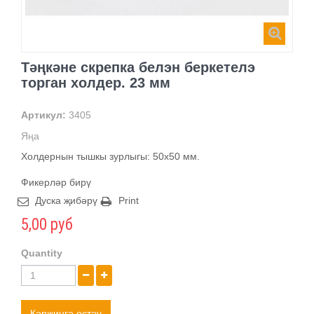
Тәңкәне скрепка белэн беркетелэ
торган холдер. 23 мм
Артикул:
3405
Яңа
Холдернын тышкы зурлыгы: 50х50 мм.
Фикерләр бирү
Дуска җибәрү
Print
5,00 руб
Quantity
Кәрҗингә өстәү