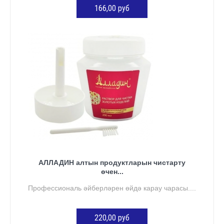
166,00 руб
КӘРҖИНГӘ ӨСТӘҮ
АЛЛАДИН алтын продуктларын чистарту
өчен...
Профессиональ әйберләрен өйдә карау чарасы....
220,00 руб