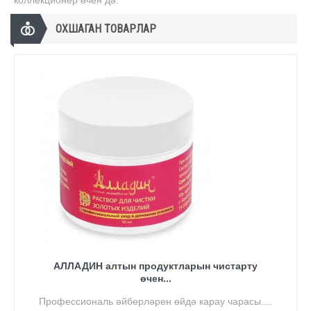
коллекционер өчен дә.
ОХШАГАН ТОВАРЛАР
АЛЛАДИН алтын продуктларын чистарту
өчен...
Профессиональ әйберләрен өйдә карау чарасы....