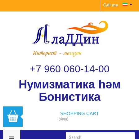
Call me
+7 960 060-14-00
Нумизматика һәм
Бонистика
SHOPPING CART
(буш)