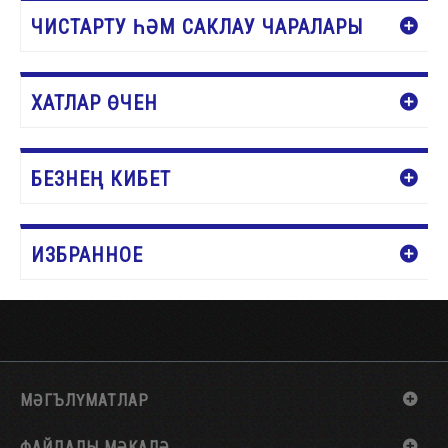
ЧИСТАРТУ ҺӘМ САКЛАУ ЧАРАЛАРЫ
ХАТЛАР ӨЧЕН
БЕЗНЕҢ КИБЕТ
ИЗБРАННОЕ
МӘГЪЛҮМАТЛАР
ФАЙДАЛЫ МӘКАЛӘ