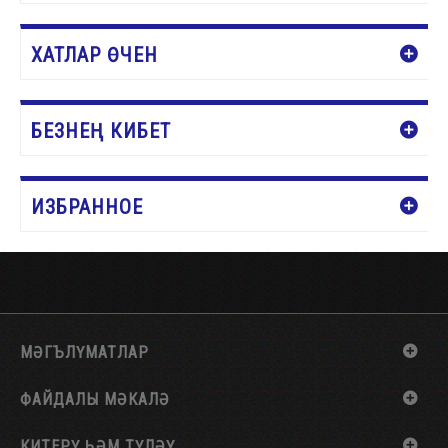
ХАТЛАР ӨЧЕН
БЕЗНЕҢ КИБЕТ
ИЗБРАННОЕ
МӘГЪЛҮМАТЛАР
ФАЙДАЛЫ МӘКАЛӘ
КИТЕРҮ ҺӘМ ТҮЛӘҮ