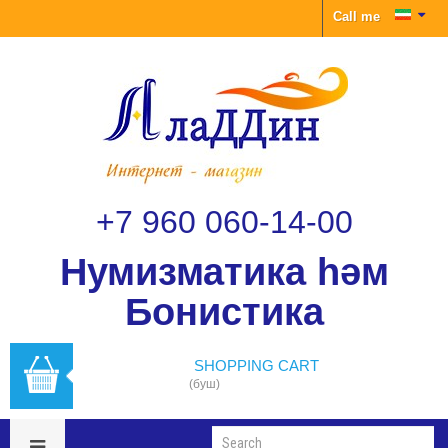
Call me
+7 960 060-14-00
Нумизматика һәм
Бонистика
SHOPPING CART
(буш)