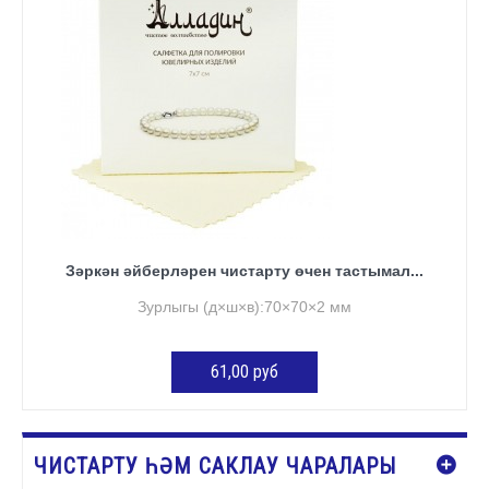
Зәркән әйберләрен чистарту өчен тастымал...
Зурлыгы (д×ш×в):70×70×2 мм
61,00 руб
КӘРҖИНГӘ ӨСТӘҮ
ЧИСТАРТУ ҺӘМ САКЛАУ ЧАРАЛАРЫ