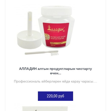
КӘРҖИНГӘ ӨСТӘҮ
АЛЛАДИН алтын продуктларын чистарту
өчен...
Профессиональ әйберләрен өйдә карау чарасы....
220,00 руб
КӘРҖИНГӘ ӨСТӘҮ