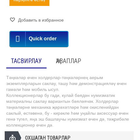
Добавить в избранное
Quick order
ТАСВИРЛАУ
ҖАВАПЛАР
Тәңкәләр өчен холдерлар-тәңкәләрнең аерым
экземплярларын саклау, ташу һәм демонстрацияләү өчен
гамәли һәм мобиль ысул.
Коллекционерлар бу гади, кулай бәядән нумизматик
материалны саклау вариантын бәяләячәк. Холдерлар
тәңкәләрне механика җәрәхәтләре һәм окисленийдан
саклый, өстәвенә, бу - кирәкле һәм уңайлы аксессуар өчен
генә түгел, яңа эш башлаучы нумизмат өчен дә, тәҗрибәле
коллекционер өчен дә.
ОХШАГАН ТОВАРЛАР