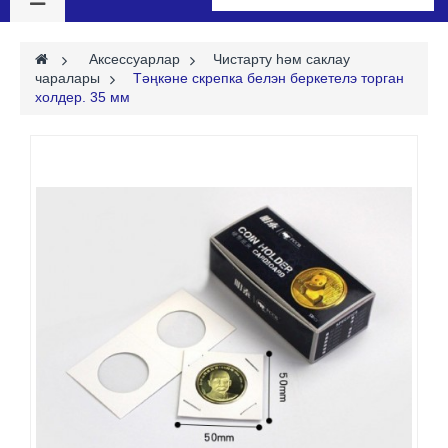
>
Аксессуарлар
>
Чистарту һәм саклау
чаралары
>
Тәңкәне скрепка белэн беркетелэ торган
холдер. 35 мм