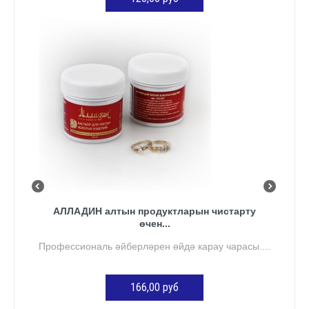
КӘРҖИНГӘ ӨСТӘҮ
АЛЛАДИН алтын продуктларын чистарту
өчен...
Профессиональ әйберләрен өйдә карау чарасы....
166,00 руб