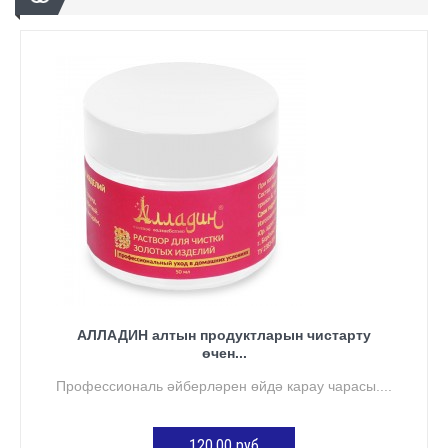
АЛЛАДИН алтын продуктларын чистарту
өчен...
Профессиональ әйберләрен өйдә карау чарасы....
120,00 руб