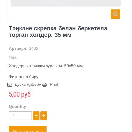
Тәңкәне скрепка белэн беркетелэ
торган холдер. 35 мм
Артикул:
3402
Яңа
Холдернын тышкы зурлыгы: 50х50 мм.
Фикерләр бирү
Дуска җибәрү
Print
5,00 руб
Quantity
Кәрҗингә өстәү