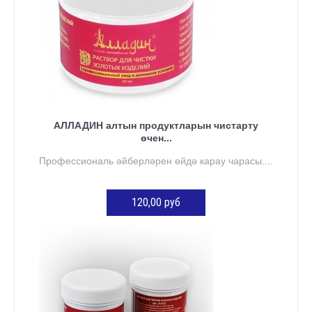
АЛЛАДИН алтын продуктларын чистарту
өчен...
Профессиональ әйберләрен өйдә карау чарасы....
120,00 руб
КӘРҖИНГӘ ӨСТӘҮ