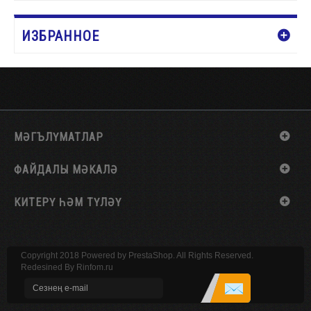
ИЗБРАННОЕ
МӘГЪЛҮМАТЛАР
ФАЙДАЛЫ МӘКАЛӘ
КИТЕРҮ ҺӘМ ТҮЛӘҮ
Copyright 2018 Powered by PrestaShop. All Rights Reserved.
Redesined By
Rinfom.ru