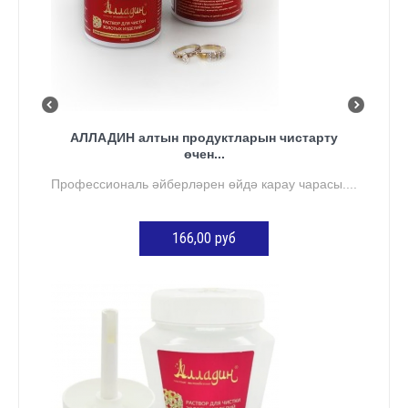
АЛЛАДИН алтын продуктларын чистарту
өчен...
Профессиональ әйберләрен өйдә карау чарасы....
166,00 руб
КӘРҖИНГӘ ӨСТӘҮ