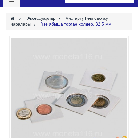
>
Аксессуарлар
>
Чистарту һәм саклау
чаралары
>
Үзе ябыша торган холдер, 32,5 мм