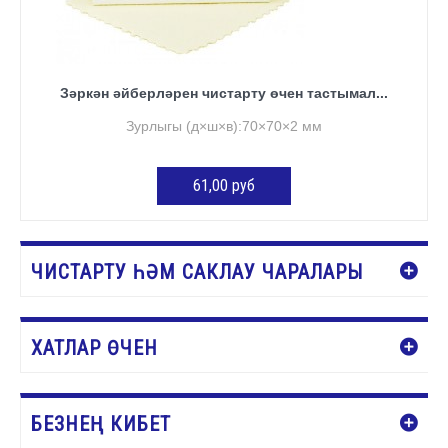
Зәркән әйберләрен чистарту өчен тастымал...
Зурлыгы (д×ш×в):70×70×2 мм
61,00 руб
КӘРҖИНГӘ ӨСТӘҮ
ЧИСТАРТУ ҺӘМ САКЛАУ ЧАРАЛАРЫ
ХАТЛАР ӨЧЕН
БЕЗНЕҢ КИБЕТ