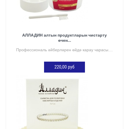
АЛЛАДИН алтын продуктларын чистарту
өчен...
Профессиональ әйберләрен өйдә карау чарасы....
220,00 руб
КӘРҖИНГӘ ӨСТӘҮ