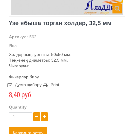
Үзе ябыша торган холдер, 32,5 мм
Артикул:
562
Яңа
Холдерның зурлыгы: 50х50 мм.
Тәңкәнең диаметры: 32,5 мм.
Чыгаручы:
Фикерләр бирү
Дуска җибәрү
Print
8,40 руб
Quantity
Кәрҗингә өстәү