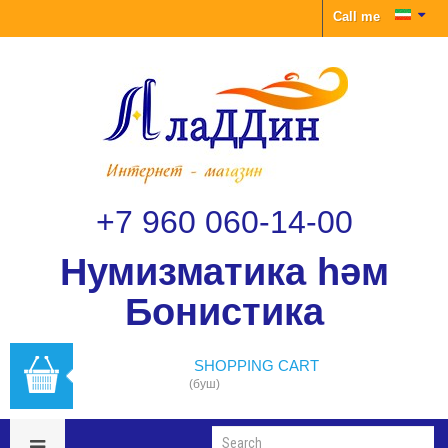
Call me
+7 960 060-14-00
Нумизматика һәм
Бонистика
SHOPPING CART
(буш)