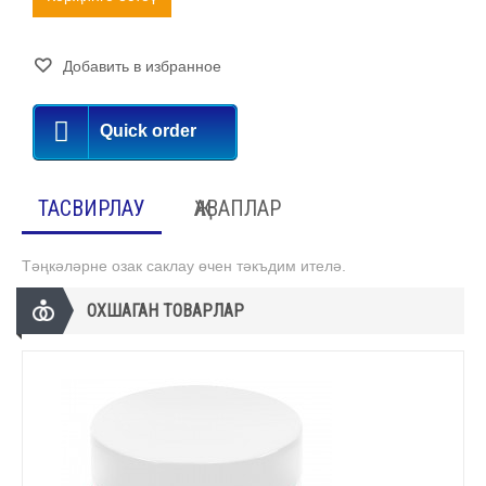
Добавить в избранное
Quick order
ТАСВИРЛАУ
ҖАВАПЛАР
Тәңкәләрне озак саклау өчен тәкъдим ителә.
ОХШАГАН ТОВАРЛАР