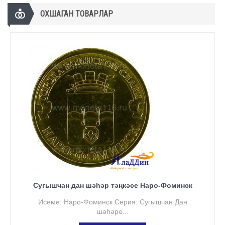
ОХШАГАН ТОВАРЛАР
Сугышчан дан шәһәр тәңкәсе Наро-Фоминск
Исеме: Наро-Фоминск Серия: Сугышчан Дан
шәһәре...