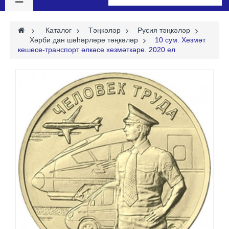
>
Каталог
>
Тәңкәләр
>
Русия тәңкәләр
>
Хәрби дан шәһәрләре тәңкәләр
>
10 сум. Хезмәт
кешесе-транспорт өлкәсе хезмәткәре. 2020 ел