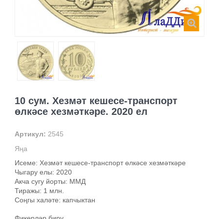
10 сум. Хезмәт кешесе-транспорт
өлкәсе хезмәткәре. 2020 ел
Артикул:
2545
Яңа
Исеме: Хезмәт кешесе-транспорт өлкәсе хезмәткәре
Чыгару елы: 2020
Акча сугу йорты: ММД
Тиражы: 1 млн.
Соңгы халәте: капчыктан
Фикерләр бирү