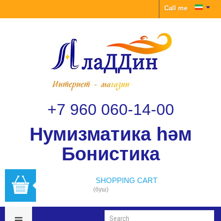
Call me
+7 960 060-14-00
Нумизматика һәм
Бонистика
SHOPPING CART
(буш)