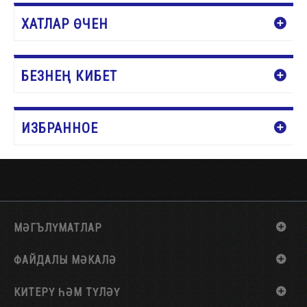
ХАТЛАР ӨЧЕН
БЕЗНЕҢ КИБЕТ
ИЗБРАННОЕ
МӘГЪЛҮМАТЛАР
ФАЙДАЛЫ МӘКАЛӘ
КИТЕРҮ ҺӘМ ТҮЛӘҮ