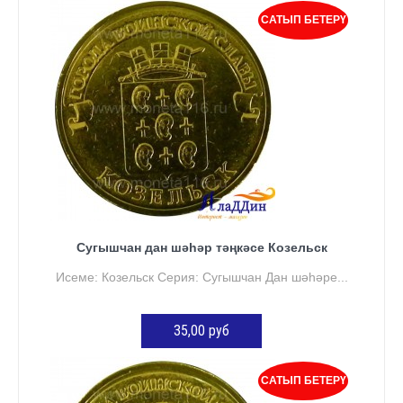
КӘРҖИНГӘ ӨСТӘҮ
САТЫП БЕТЕРҮ
Сугышчан дан шәһәр тәңкәсе Козельск
Исеме: Козельск Серия: Сугышчан Дан шәһәре...
35,00 руб
КӘРҖИНГӘ ӨСТӘҮ
САТЫП БЕТЕРҮ