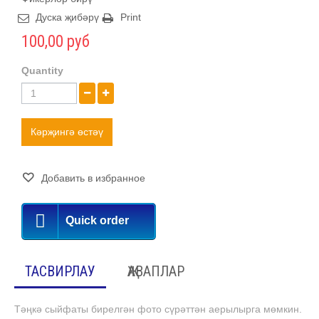
Дуска җибәрү
Print
100,00 руб
Quantity
Кәрҗингә өстәү
Добавить в избранное
Quick order
ТАСВИРЛАУ
ҖАВАПЛАР
Тәңкә сыйфаты бирелгән фото сүрәттән аерылырга мөмкин.