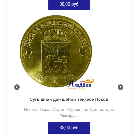
30,00 руб
КӘРҖИНГӘ ӨСТӘҮ
Сугышчан дан шәһәр тәңкәсе Псков
Исеме: Псков Серия: Сугышчан Дан шәһәре
Чыгару...
35,00 руб