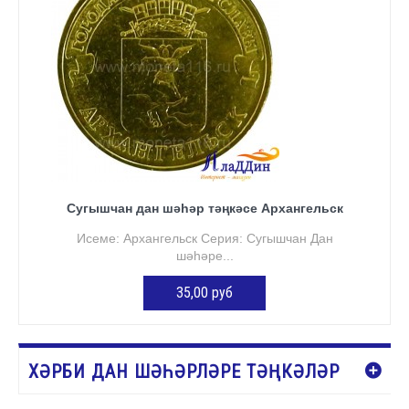
Сугышчан дан шәһәр тәңкәсе Архангельск
Исеме: Архангельск Серия: Сугышчан Дан
шәһәре...
35,00 руб
КӘРҖИНГӘ ӨСТӘҮ
ХӘРБИ ДАН ШӘҺӘРЛӘРЕ ТӘҢКӘЛӘР