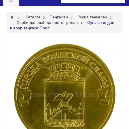
>
Каталог
>
Тәңкәләр
>
Русия тәңкәләр
>
Хәрби дан шәһәрләре тәңкәләр
>
Сугышчан дан
шәһәр тәңкәсе Орел