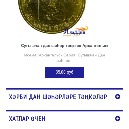
Сугышчан дан шәһәр тәңкәсе Архангельск
Исеме: Архангельск Серия: Сугышчан Дан
шәһәре...
35,00 руб
КӘРҖИНГӘ ӨСТӘҮ
ХӘРБИ ДАН ШӘҺӘРЛӘРЕ ТӘҢКӘЛӘР
ХАТЛАР ӨЧЕН