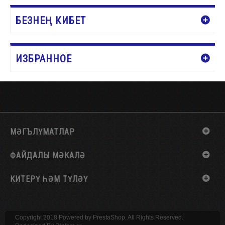
БЕЗНЕҢ КИБЕТ
ИЗБРАННОЕ
МӘГЪЛҮМАТЛАР
ФАЙДАЛЫ МӘКАЛӘ
КИТЕРҮ ҺӘМ ТҮЛӘҮ
Copyright 2018 Powered by PrestaShop. All Rights Reserved.