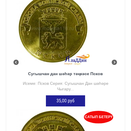
Сугышчан дан шәһәр тәңкәсе Псков
Исеме: Псков Серия: Сугышчан Дан шәһәре
Чыгару...
35,00 руб
КӘРҖИНГӘ ӨСТӘҮ
САТЫП БЕТЕРҮ