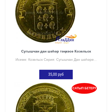
Сугышчан дан шәһәр тәңкәсе Козельск
Исеме: Козельск Серия: Сугышчан Дан шәһәре...
35,00 руб
КӘРҖИНГӘ ӨСТӘҮ
САТЫП БЕТЕРҮ