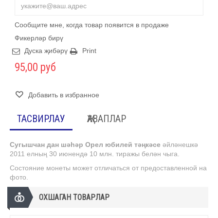
Сообщите мне, когда товар появится в продаже
Фикерләр бирү
Дуска җибәрү
Print
95,00 руб
Добавить в избранное
ТАСВИРЛАУ
ҖАВАПЛАР
Сугышчан дан шәһәр Орел юбилей тәңкәсе
әйләнешкә
2011 елның 30 июнендә 10 млн. тиражы белән чыга.
Состояние монеты может отличаться от предоставленной на
фото.
ОХШАГАН ТОВАРЛАР