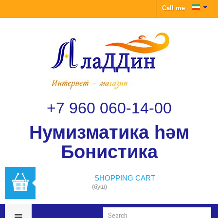
Call me
+7 960 060-14-00
Нумизматика һәм
Бонистика
SHOPPING CART
(буш)