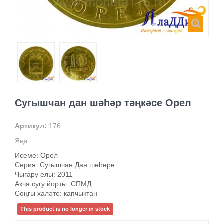
Сугышчан дан шәһәр тәңкәсе Орел
Артикул:
176
Яңа
Исеме: Орел
Серия: Сугышчан Дан шәһәре
Чыгару елы: 2011
Акча сугу йорты: СПМД
Соңгы халәте: капчыктан
This product is no longer in stock