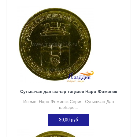
Сугышчан дан шәһәр тәңкәсе Наро-Фоминск
Исеме: Наро-Фоминск Серия: Сугышчан Дан
шәһәре...
30,00 руб
КӘРҖИНГӘ ӨСТӘҮ