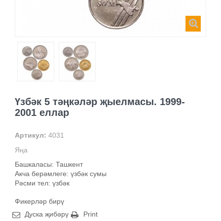
Үзбәк 5 тәңкәләр җыелмасы. 1999-
2001 еллар
Артикул:
4031
Яңа
Башкаласы: Ташкент
Акча берәмлеге: үзбәк сумы
Рәсми тел: үзбәк
Фикерләр бирү
Дуска җибәрү
Print