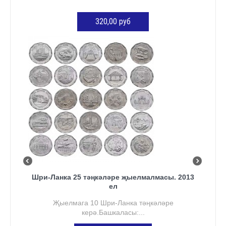
320,00 руб
КӘРҖИНГӘ ӨСТӘҮ
Шри-Ланка 25 тәңкәләре җыелмалмасы. 2013
ел
Җыелмага 10 Шри-Ланка тәңкәләре
керә.Башкаласы:...