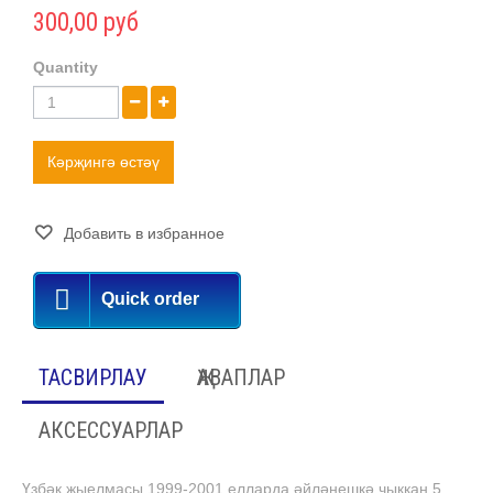
300,00 руб
Quantity
Кәрҗингә өстәү
Добавить в избранное
Quick order
ТАСВИРЛАУ
ҖАВАПЛАР
АКСЕССУАРЛАР
Үзбәк җыелмасы 1999-2001 елларда әйләнешкә чыккан 5