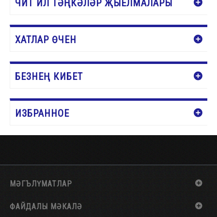
ЧИТ ИЛ ТӘҢКӘЛӘР ҖЫЕЛМАЛАРЫ
ХАТЛАР ӨЧЕН
БЕЗНЕҢ КИБЕТ
ИЗБРАННОЕ
МӘГЪЛҮМАТЛАР
ФАЙДАЛЫ МӘКАЛӘ