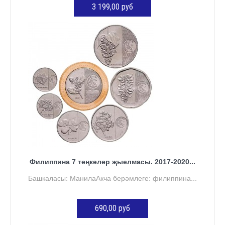
3 199,00 руб
КӘРҖИНГӘ ӨСТӘҮ
Филиппина 7 тәңкәләр җыелмасы. 2017-2020...
Башкаласы: МанилаАкча берәмлеге: филиппина...
690,00 руб