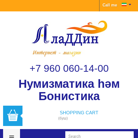
Call me
+7 960 060-14-00
Нумизматика һәм
Бонистика
SHOPPING CART
(буш)