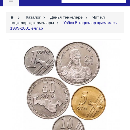
>
Каталог
>
Дөнья тәңкәләре
>
Чит ил
тәңкәләр җыелмалары
>
Үзбәк 5 тәңкәләр җыелмасы.
1999-2001 еллар