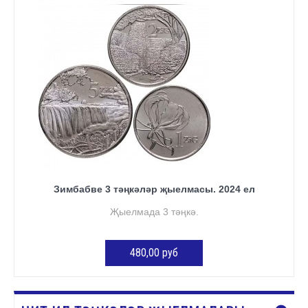
КӘРҖИНГӘ ӨСТӘҮ
Зимбабве 3 тәңкәләр җыелмасы. 2024 ел
Җыелмада 3 тәңкә.
480,00 руб
КӘРҖИНГӘ ӨСТӘҮ