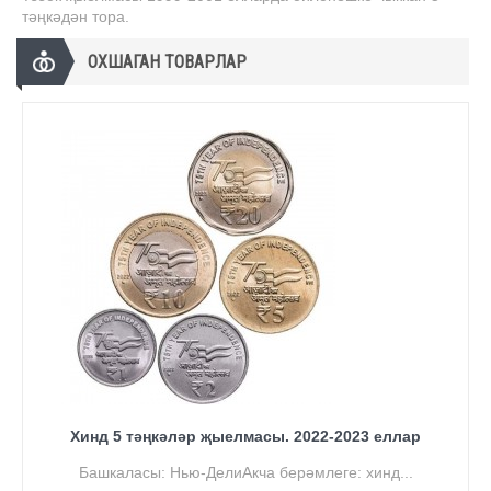
тәңкәдән тора.
ОХШАГАН ТОВАРЛАР
Хинд 5 тәңкәләр җыелмасы. 2022-2023 еллар
Башкаласы: Нью-ДелиАкча берәмлеге: хинд...