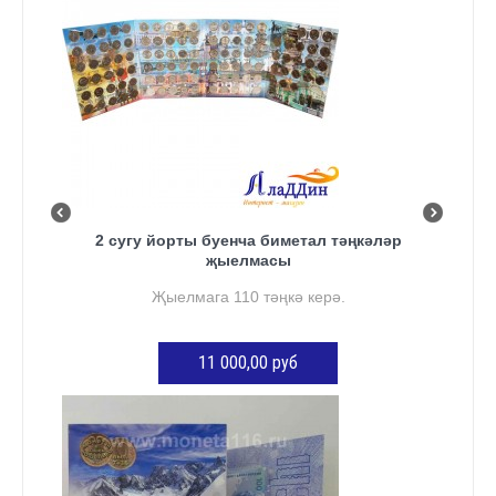
2 сугу йорты буенча биметал тәңкәләр
җыелмасы
Җыелмага 110 тәңкә керә.
11 000,00 руб
КӘРҖИНГӘ ӨСТӘҮ