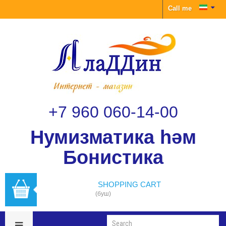
Call me
+7 960 060-14-00
Нумизматика һәм
Бонистика
SHOPPING CART
(буш)