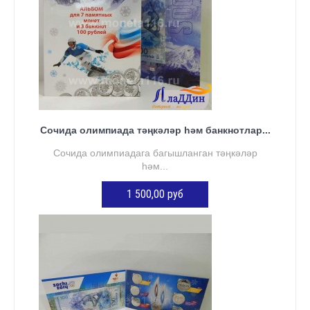
Сочида олимпиада тәңкәләр һәм банкнотлар...
Сочида олимпиадага багышланган тәңкәләр
һәм...
1 500,00 руб
Нет в наличии