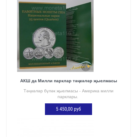
АКШ да Милли парклар тәңкәләр җыелмасы
Тәңкәләр бүләк җыелмасы - Америка милли
парклары.
5 450,00 руб
КӘРҖИНГӘ ӨСТӘҮ