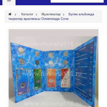
>
Каталог
>
Җыелмалар
>
Бүләк альбомда
тәңкәләр җыелмасы Олимпиада Сочи