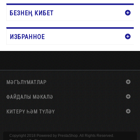
БЕЗНЕҢ КИБЕТ
ИЗБРАННОЕ
МӘГЪЛҮМАТЛАР
ФАЙДАЛЫ МӘКАЛӘ
КИТЕРҮ ҺӘМ ТҮЛӘҮ
Copyright 2018 Powered by PrestaShop. All Rights Reserved.