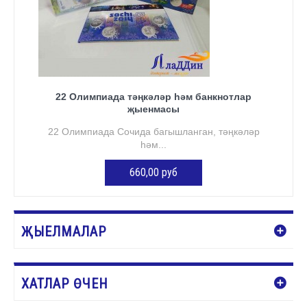
22 Олимпиада тәңкәләр һәм банкнотлар
җыенмасы
22 Олимпиада Сочида багышланган, тәңкәләр
һәм...
660,00 руб
Нет в наличии
ҖЫЕЛМАЛАР
ХАТЛАР ӨЧЕН