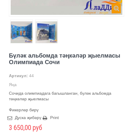
Бүләк альбомда тәңкәләр җыелмасы
Олимпиада Сочи
Артикул:
44
Яңа
Сочида олимпиадага багышланган, бүләк альбомда
тәңкәләр җыелмасы
Фикерләр бирү
Дуска җибәрү
Print
3 650,00 руб