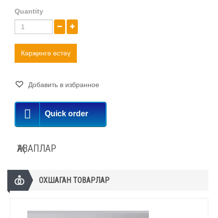
Quantity
Кәрҗингә өстәү
Добавить в избранное
Quick order
ҖАВАПЛАР
ОХШАГАН ТОВАРЛАР