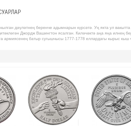
СУАРЛАР
кылган дәүләтнең беренче адымнарын күрсәтә. Уң якта ул вакытта
итәкләгән Джордж Вашингтон ясалган. Киләчәктә аңа яңа илнең б
йтга армиясенең батыр сугышчысы 1777-1778 еллардагы кырыс кыш