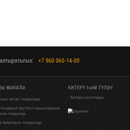
алтыратыгыз:
+7 960 060-14-00
ЛЫ МӘКАЛӘ
КИТЕРҮ ҺӘМ ТҮЛӘҮ
- Китерү ысуллары
ызыл китап тәңкәләре
өтендөнья футбол ярышларына
ган тәңкәләр.
к биметалл ттәңкәләр.