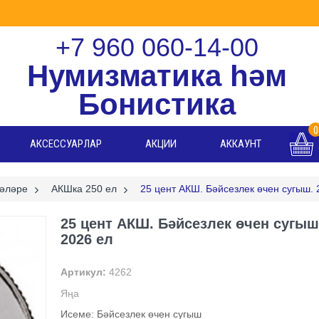
+7 960 060-14-00
Нумизматика һәм
Бонистика
0
АКСЕССУАРЛАР
АКЦИИ
АККАУНТ
әләре
>
АКШка 250 ел
>
25 цент АКШ. Бәйсезлек өчен сугыш. 
25 цент АКШ. Бәйсезлек өчен сугыш
2026 ел
Артикул:
4262
Яңа
Исеме: Бәйсезлек өчен сугыш