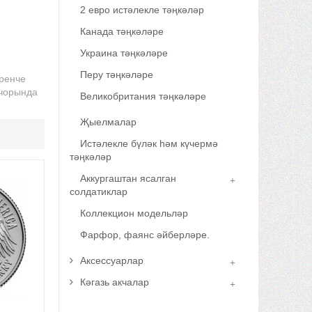
2 евро истәлекле тәңкәләр
Канада тәңкәләре
Украина тәңкәләре
Перу тәңкәләре
еренче
 чорында
Великобритания тәңкәләре
Җыелмалар
Истәлекле бүләк һәм күчермә
тәңкәләр
Аккургаштан ясалган
солдатиклар
Коллекцион модельләр
Фарфор, фаянс әйберләре.
Аксессуарлар
Кәгазь акчалар