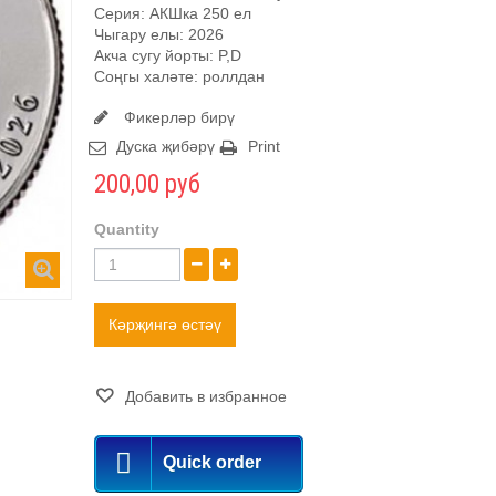
Серия: АКШка 250 ел
Чыгару елы: 2026
Акча сугу йорты: P,D
Соңгы халәте: роллдан
Фикерләр бирү
Дуска җибәрү
Print
200,00 руб
Quantity
Кәрҗингә өстәү
Добавить в избранное
Quick order