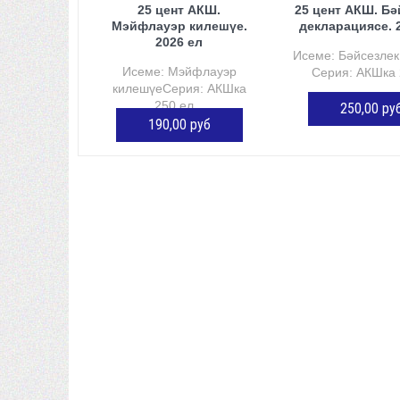
25 цент АКШ.
25 цент АКШ. Бә
Мэйфлауэр килешүе.
декларациясе. 
2026 ел
Исеме: Бәйсезлек
Исеме: Мэйфлауэр
Серия: АКШка 2
килешүеСерия: АКШка
250 ел...
250,00 ру
190,00 руб
КӘРҖИНГӘ Ө
КӘРҖИНГӘ ӨСТӘҮ