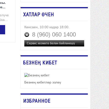
асы.
...
ХАТЛАР ӨЧЕН
елүче
ка...
Көнсаен, 10:00 кадәр 18:00.
8 (960) 060 1400
ӘҮ
Сервис хезмәте белән бәйләнешү
БЕЗНЕҢ КИБЕТ
Безнең кибетләр эзләү
ИЗБРАННОЕ