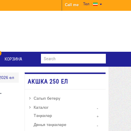
Тел :
Call me
КОРЗИНА
2026 ел
АКШКА 250 ЕЛ
.
Сатып бетерү
Каталог
Тәңкәләр
Дөнья тәңкәләре