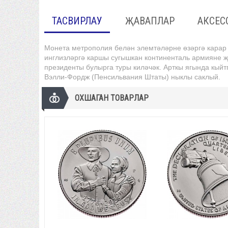
ТАСВИРЛАУ
ҖАВАПЛАР
АКСЕС
Монета метрополия белән элемтәләрне өзәргә карар 
инглизләргә каршы сугышкан континенталь армияне җ
президенты булырга туры киләчәк. Арткы ягында кы
Вэлли-Фордж (Пенсильвания Штаты) ныклы саклый.
ОХШАГАН ТОВАРЛАР