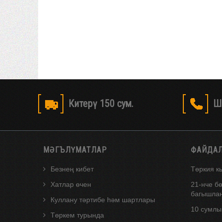
Китерү 150 сум.
Ш
МӘГЪЛҮМАТЛАР
ФАЙДА
Безнең кибет
Төркия к
Хатлар өчен
21-нче б
багышлан
Куллану тәртибе һәм шартлары
10 сумлы
Төркем турында