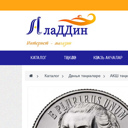
КАТАЛОГ
ТӘҢКӘЛӘР
КӘГАЗЬ АКЧАЛАР
>
Каталог
>
Дөнья тәңкәләре
>
АКШ тәңк