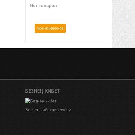
Нет товаров
Моё избранное
БЕЗНЕҢ КИБЕТ
Безнең кибетләр эзләү