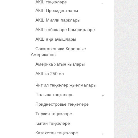
АКШ тәңкәләре
АКШ Президентлары
АКШ Милли парклары
АКШ төбәкләре һәм җирләре
АКШ яңа ачышлары
Сакагавея яки Коренные
Американцы
Америка хатын кызлары
АКШка 250 ел
Чит ил тәңкәләр җыелмалары
Польша тәңкәләре
Приднестровье тәңкәләре
Төркия тәңкәләре
Кытай тәңкәләре
Казахстан тәңкәләре