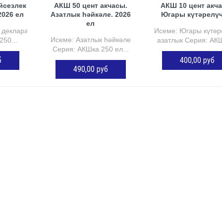
йсезлек
АКШ 50 цент акчасы.
АКШ 10 цент акч
2026 ел
Азатлык һәйкәле. 2026
Югары күтәрелүче
ел
 декларациясе
Исеме: Югары күтәр
Исеме: Азатлык һәйкәле
50...
азатлык Серия: АКШ
Серия: АКШка 250 ел...
б
400,00 руб
490,00 руб
СТӘҮ
КӘРҖИНГӘ ӨСТ
КӘРҖИНГӘ ӨСТӘҮ