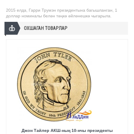
2015 елда, Гарри Трумэн президентына багышланган, 1
доллар номиналы белән тәңкә әйләнешкә чыгарыла.
ОХШАГАН ТОВАРЛАР
Джон Тайлер АКШ-ның 10-нчы президенты