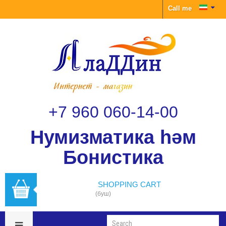
Call me
+7 960 060-14-00
Нумизматика һәм
Бонистика
SHOPPING CART
(буш)