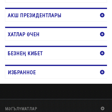
КӘРҖИНГӘ ӨСТӘҮ
АКШ ПРЕЗИДЕНТЛАРЫ
ХАТЛАР ӨЧЕН
БЕЗНЕҢ КИБЕТ
ИЗБРАННОЕ
МӘГЪЛҮМАТЛАР