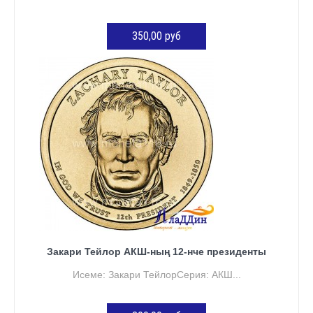
350,00 руб
КӘРҖИНГӘ ӨСТӘҮ
Закари Тейлор АКШ-ның 12-нче президенты
Исеме: Закари ТейлорСерия: АКШ...