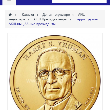
>
Каталог
>
Дөнья тәңкәләре
>
АКШ
тәңкәләре
>
АКШ Президентлары
>
Гарри Трумэн
АКШ-ның 33-нче президенты