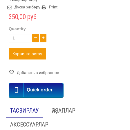
Дуска җибәрү
Print
350,00 руб
Quantity
Кәрҗингә өстәү
Добавить в избранное
Quick order
ТАСВИРЛАУ
ҖАВАПЛАР
АКСЕССУАРЛАР