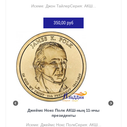
Исеме: Джон ТайлерСерия: АКШ...
350,00 руб
КӘРҖИНГӘ ӨСТӘҮ
Джеймс Нокс Полк АКШ-ның 11-нчы
президенты
Исеме: Джеймс Нокс ПолкСерия: АКШ...