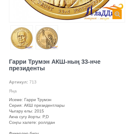
Гарри Трумэн АКШ-ның 33-нче
президенты
Артикул:
713
Яңа
Исеме: Гарри Трумэн
Серия: АКШ президентлары
Чыгару елы: 2015
Акча сугу йорты: P,D
Соңгы халәте: роллдан
Фикерләр бирү