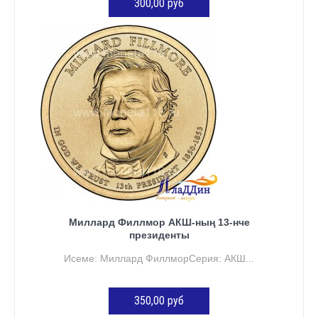
300,00 руб
КӘРҖИНГӘ ӨСТӘҮ
Миллард Филлмор АКШ-ның 13-нче
президенты
Исеме: Миллард ФиллморСерия: АКШ...
350,00 руб