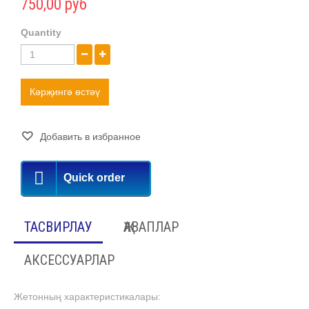
750,00 руб
Quantity
Кәрҗингә өстәү
Добавить в избранное
Quick order
ТАСВИРЛАУ
ҖАВАПЛАР
АКСЕССУАРЛАР
Жетонның характеристикалары: