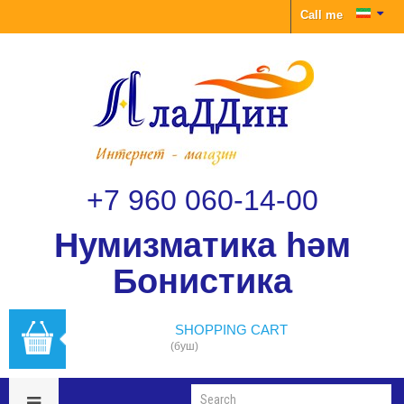
Call me
+7 960 060-14-00
Нумизматика һәм
Бонистика
SHOPPING CART
(буш)