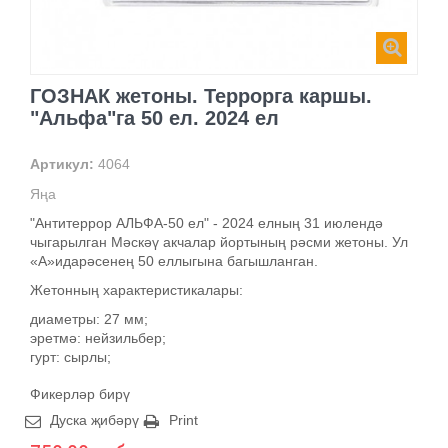
ГОЗНАК жетоны. Террорга каршы.
"Альфа"га 50 ел. 2024 ел
Артикул:
4064
Яңа
"Антитеррор АЛЬФА-50 ел" - 2024 елның 31 июлендә
чыгарылган Мәскәү акчалар йортының рәсми жетоны. Ул
«А»идарәсенең 50 еллыгына багышланган.
Жетонның характеристикалары:
диаметры: 27 мм;
эретмә: нейзильбер;
гурт: сырлы;
Фикерләр бирү
Дуска җибәрү
Print