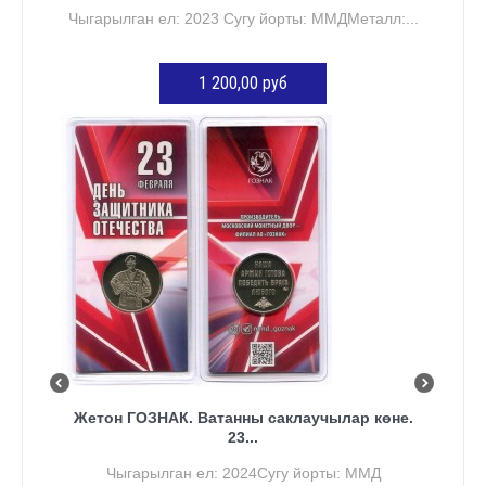
Чыгарылган ел: 2023 Сугу йорты: ММДМеталл:...
1 200,00 руб
КӘРҖИНГӘ ӨСТӘҮ
Жетон ГОЗНАК. Ватанны саклаучылар көне.
23...
Чыгарылган ел: 2024Сугу йорты: ММД