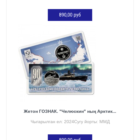
890,00 руб
КӘРҖИНГӘ ӨСТӘҮ
Жетон ГОЗНАК. "Челюскин" ның Арктик...
Чыгарылган ел: 2024Сугу йорты: ММД