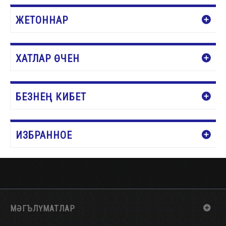
ЖЕТОННАР
ХАТЛАР ӨЧЕН
БЕЗНЕҢ КИБЕТ
ИЗБРАННОЕ
МӘГЪЛҮМАТЛАР