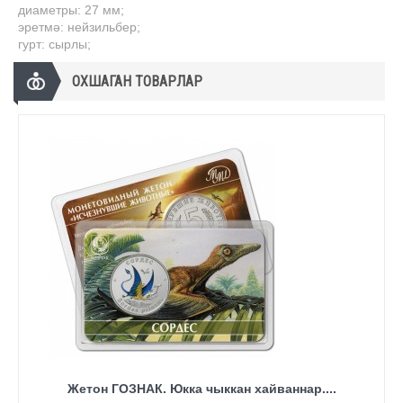
диаметры: 27 мм;
эретмә: нейзильбер;
гурт: сырлы;
ОХШАГАН ТОВАРЛАР
Жетон ГОЗНАК. Юкка чыккан хайваннар....