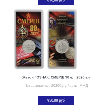
890,00 руб
КӘРҖИНГӘ ӨСТӘҮ
Жетон ГОЗНАК. СМЕРШ 90 ел. 2020 ел
Чыгарылган ел: 2020Сугу йорты: ММД
950,00 руб
КӘРҖИНГӘ ӨСТӘҮ