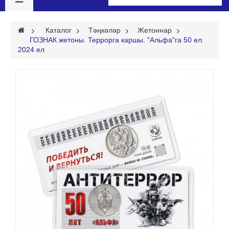
>
Каталог
>
Тәңкәләр
>
Жетоннар
>
ГОЗНАК жетоны. Террорга каршы. "Альфа"га 50 ел.
2024 ел