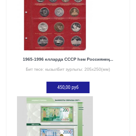
1965-1996 елларда СССР һәм Россиянең...
Бит төсе: кызылБит зурлыгы: 205х250(мм)
450,00 руб
КӘРҖИНГӘ ӨСТӘҮ