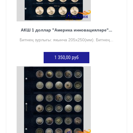
АКШ 1 доллар "Америка инновацияләре"...
Битнең зурлыгы: якынча 205х250(мм). Битнең...
1 350,00 руб
КӘРҖИНГӘ ӨСТӘҮ