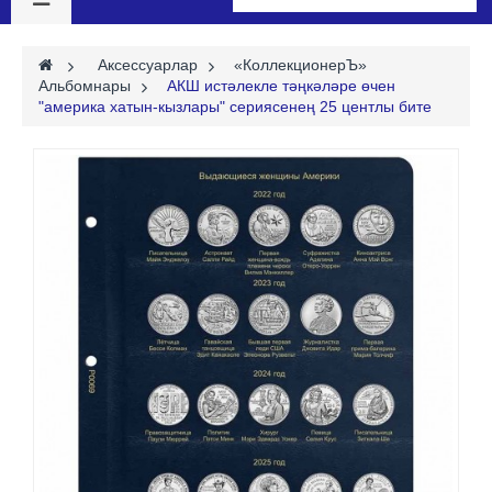
>
Аксессуарлар
>
«КоллекционерЪ»
Альбомнары
>
АКШ истәлекле тәңкәләре өчен
"америка хатын-кызлары" сериясенең 25 центлы бите