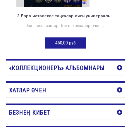
2 Евро истәлекле тәңкәләр өчен универсаль...
Бит төсе: зәңгәр. Биттә тәңкәләр өчен...
450,00 руб
КӘРҖИНГӘ ӨСТӘҮ
«КОЛЛЕКЦИОНЕРЪ» АЛЬБОМНАРЫ
ХАТЛАР ӨЧЕН
БЕЗНЕҢ КИБЕТ