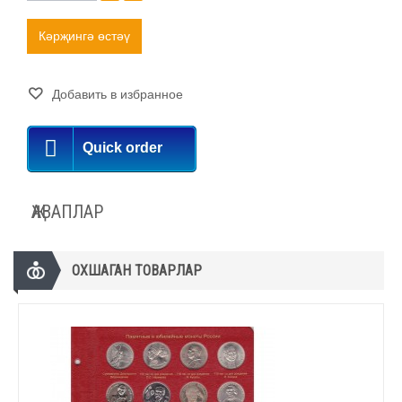
Кәрҗингә өстәү
Добавить в избранное
Quick order
ҖАВАПЛАР
ОХШАГАН ТОВАРЛАР