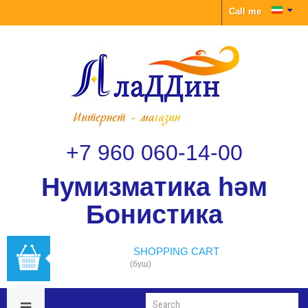
Call me
+7 960 060-14-00
Нумизматика һәм
Бонистика
SHOPPING CART
(буш)