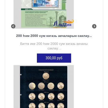
200 һәм 2000 сум кәгазь акчаларын саклау...
Биттә ике 200 һәм 2000 сум кәгазь акчаны
саклау...
300,00 руб
КӘРҖИНГӘ ӨСТӘҮ