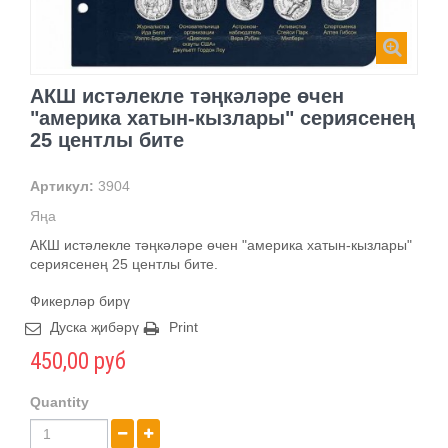
АКШ истәлекле тәңкәләре өчен
"америка хатын-кызлары" сериясенең
25 центлы бите
Артикул:
3904
Яңа
АКШ истәлекле тәңкәләре өчен "америка хатын-кызлары"
сериясенең 25 центлы бите.
Фикерләр бирү
Дуска җибәрү
Print
450,00 руб
Quantity