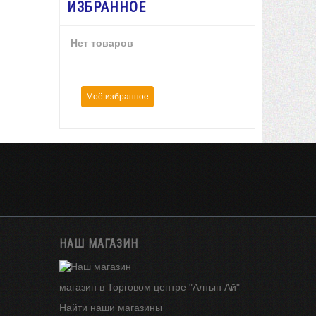
ИЗБРАННОЕ
Нет товаров
Моё избранное
НАШ МАГАЗИН
магазин в Торговом центре "Алтын Ай"
Найти наши магазины