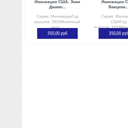
Инновации США. Энни
Инновации 
Джамп...
Вакцина..
Серия: ИнновацииГод
Серия: Иннов
выпуска: 2019Монетный
СШАГод
двор:...
выпуска: 2019Мон
350,00 руб
350,00 ру
ДОБАВИТЬ В КОРЗИНУ
ДОБАВИТЬ В К