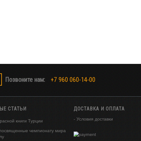
Позвоните нам:
+7 960 060-14-00
ЫЕ СТАТЬИ
ДОСТАВКА И ОПЛАТА
- Условия доставки
расной книги Турции
посвященные чемпионату мира
лу