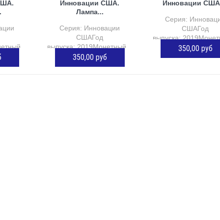
США.
Инновации США.
Инновации США.
.
Лампа...
Серия: Инновац
ации
Серия: Инновации
СШАГод
СШАГод
выпуска: 2019Монет
етный...
выпуска: 2019Монетный...
350,00 руб
б
350,00 руб
ДОБАВИТЬ В КОР
ОРЗИНУ
ДОБАВИТЬ В КОРЗИНУ