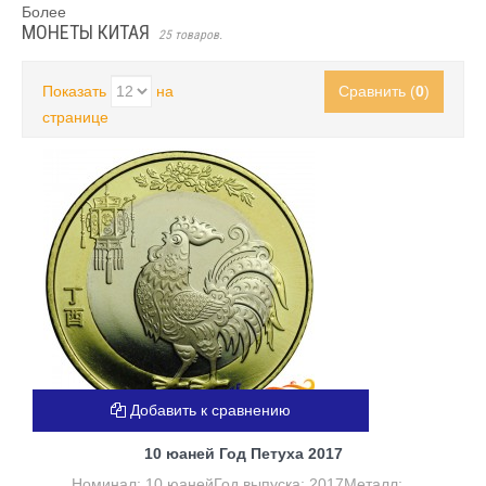
Более
МОНЕТЫ КИТАЯ
25 товаров.
Показать
на
Сравнить (
0
)
странице
Добавить к сравнению
10 юаней Год Петуха 2017
Номинал: 10 юанейГод выпуска: 2017Металл:...