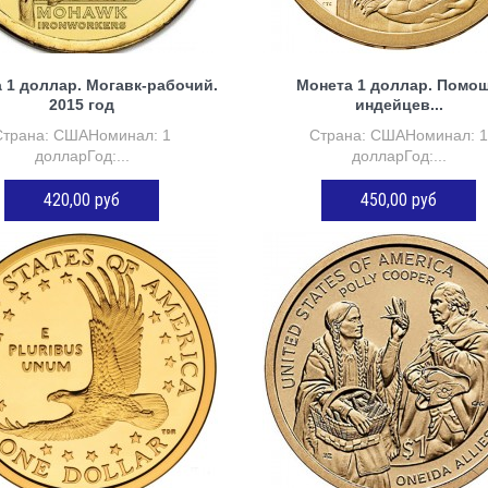
 1 доллар. Могавк-рабочий.
Монета 1 доллар. Помо
2015 год
индейцев...
Страна: СШАНоминал: 1
Страна: СШАНоминал: 
долларГод:...
долларГод:...
420,00 руб
450,00 руб
ДОБАВИТЬ В КОРЗИНУ
ДОБАВИТЬ В КОРЗИНУ