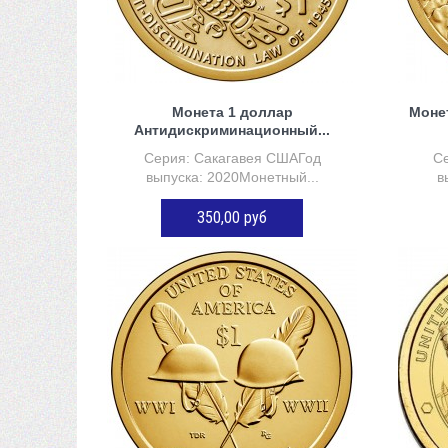
 сравнению
Монета 1 доллар
Моне
Антидискриминационный...
Серия: Сакагавея СШАГод
Се
выпуска: 2020Монетный...
в
350,00 руб
ДОБАВИТЬ В КОРЗИНУ