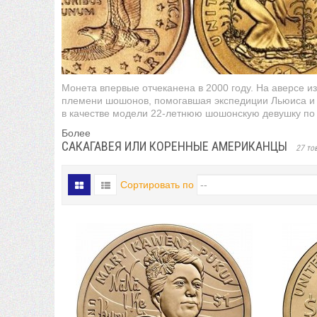
Монета впервые отчеканена в 2000 году. На
аверсе
из
племени
шошонов
, помогавшая
экспедиции Льюиса и
в качестве модели 22-летнюю шошонскую девушку по 
Более
САКАГАВЕЯ ИЛИ КОРЕННЫЕ АМЕРИКАНЦЫ
27 то
Сортировать по