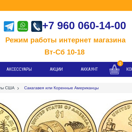
+7 960 060-14-00
м работы интернет магазина
-Сб 10-18
0
АКСЕССУАРЫ
АКЦИИ
АККАУНТ
КО
ты США
>
Сакагавея или Коренные Американцы