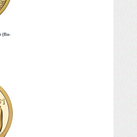
 (Ва-
1