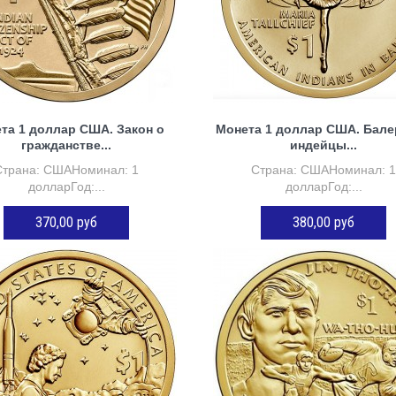
та 1 доллар США. Закон о
Монета 1 доллар США. Бале
гражданстве...
индейцы...
Страна: СШАНоминал: 1
Страна: СШАНоминал: 
долларГод:...
долларГод:...
370,00 руб
380,00 руб
ДОБАВИТЬ В КОРЗИНУ
ДОБАВИТЬ В КОРЗИНУ