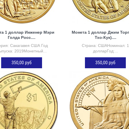
та 1 доллар Инженер Мэри
Монета 1 доллар Джим Торп
Голда Росс....
Тхо-Кук)....
рия: Сакагавея США Год
Страна: СШАНоминал: 
ыпуска: 2019Монетный...
долларГод:...
350,00 руб
350,00 руб
ДОБАВИТЬ В КОРЗИНУ
ДОБАВИТЬ В КОРЗИНУ