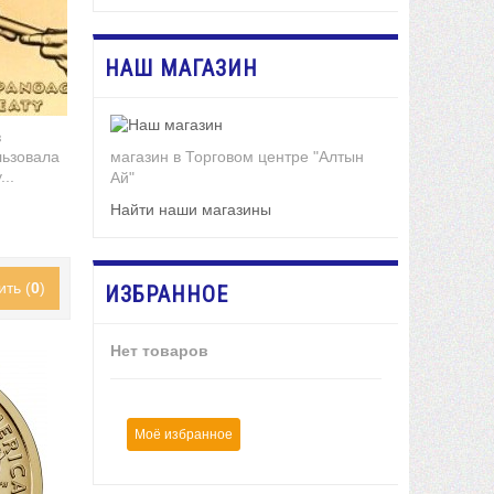
НАШ МАГАЗИН
з
магазин в Торговом центре "Алтын
льзовала
...
Ай"
Найти наши магазины
ить (
0
)
ИЗБРАННОЕ
Нет товаров
Моё избранное