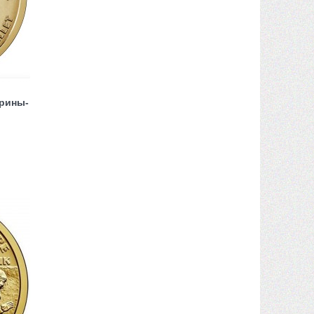
рины-
1