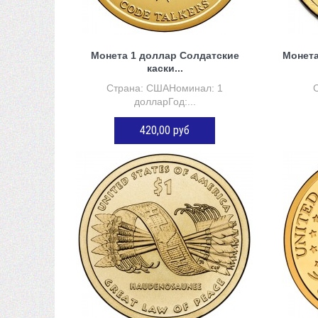
 сравнению
Монета 1 доллар Солдатские
Монета
каски...
Страна: СШАНоминал: 1
долларГод:...
420,00 руб
ДОБАВИТЬ В КОРЗИНУ