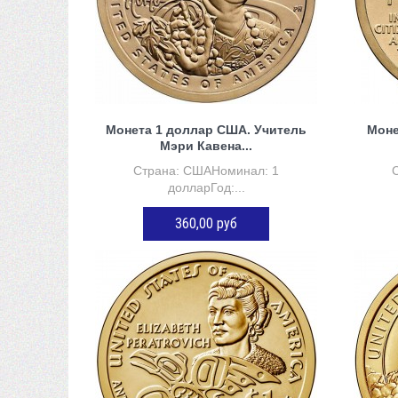
 сравнению
Монета 1 доллар США. Учитель
Моне
Мэри Кавена...
Страна: СШАНоминал: 1
долларГод:...
360,00 руб
ДОБАВИТЬ В КОРЗИНУ