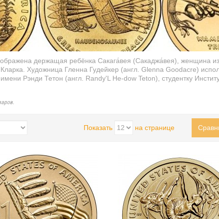
ображена держащая ребёнка
Сакага́вея (Сакаджа́вея)
, женщина и
 Кларка
. Художница Гленна Гудейкер (
англ.
Glenna Goodacre
) испо
имени Рэнди Тетон (
англ.
Randy'L He-dow Teton
), студентку
Институ
варов.
Показать
на странице
Сравн