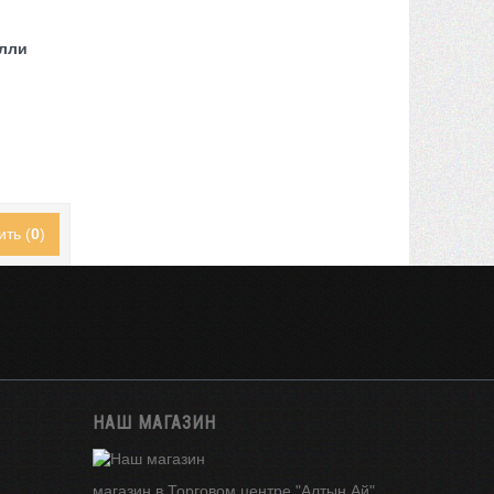
лли
1
ить (
0
)
НАШ МАГАЗИН
магазин в Торговом центре "Алтын Ай"