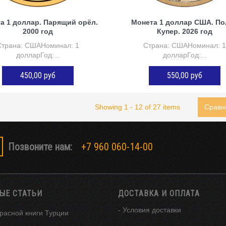
а 1 доллар. Парящий орёл.
Монета 1 доллар США. По
2000 год
Купер. 2026 год
Страна: СШАНоминал: 1
Страна: СШАНоминал: 
долларГод:...
долларГод:...
450,00 руб
550,00 руб
ДОБАВИТЬ В КОРЗИНУ
ДОБАВИТЬ В КОРЗИНУ
Showing 1 - 12 of 27 items
Сравн
Позвоните нам:
+7 960 060-14-00
ЫЕ СТАТЬИ
ДОСТАВКА И ОПЛАТА
- Условия доставки
расной книги Турции