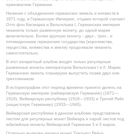
нумизматике Германии.
Начиная с объединения германских земель и княжеств в
1871 году, в Германскую Империю, отцами которой считают
Отто фон Бисмарка и Вильгельма I, Германская империя
чеканила только разменную монету, до одной марки
включительно. Более крупную монету - двух-, трех-, и
пятимарочники германские государства (королевства,
герцегства, княжества и земли) продолжали чеканить
самостоятельно.
В этот конкретный альбом входят только регулярные
разменные монеты императоров Вильгельма I и II. Марки
Германских земель планируем выпустить позже двух или
трехтомником.
В историографии этот период времени принято делить на
Германскую империю (кайзеровскую Германию) (1871—
1918), Веймарскую республику (1918—1933) и Третий Рейх
(нацистскую Германию) (1933—1945).
Веймарская республика в данном альбоме представлена
листом для регулярных монет Веймара и парой листов под
юбилейные монеты Веймарской Германии 3 и 5 марок.
Отдельно выделен период монет Третьего Рейха