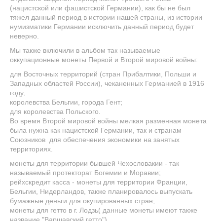
(нацистской или фашистской Германии), как бы не был
тяжел данный период в истории нашей страны, из истории
нумизматики Германии исключить данный период будет
неверно.
Мы также включили в альбом так называемые
оккупационные монеты Первой и Второй мировой войны:
для Восточных территорий (стран Прибалтики, Польши и
Западных областей России), чеканенных Германией в 1916
году;
королевства Бельгии, города Гент;
для королевства Польского.
Во время Второй мировой войны мелкая разменная монета
была нужна как нацистской Германии, так и странам
Союзников для обеспечения экономики на занятых
территориях.
монеты для территории бывшей Чехословакии - так
называемый протекторат Богемии и Моравии;
рейхскредит касса - монеты для территории Франции,
Бельгии, Нидерландов, также планировалось выпускать
бумажные деньги для окупированных стран;
монеты для гетто в г. Лодзь( данные монеты имеют также
название "Варшавский гетто").