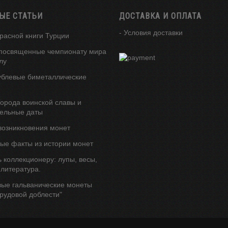
ЫЕ СТАТЬИ
ДОСТАВКА И ОПЛАТА
- Условия доставки
расной книги Турции
посвященные чемпионату мира
лу
ублевые биметаллические
орода воинской славы и
ельные даты
возникновения монет
ые факты из истории монет
 коллекционеру: лупы, весы,
 литература.
вые гальванические монеты
трудовой доблести"