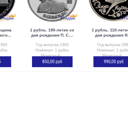
вщина
1 рубль. 190-летие со
1 рубль. 110-лети
ого...
дня рождения П. С....
дня рождения Я.
1992
Год выпуска:1992
Год выпуска:19
убль
Номинал: 1 рубль
Номинал: 1 руб
..
Монетный...
Монетный...
б
850,00 руб
990,00 руб
чии
Нет в наличии
Нет в наличии