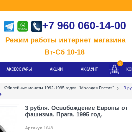
+7 960 060-14-00
м работы интернет магазина
-Сб 10-18
0
АКСЕССУАРЫ
АКЦИИ
АККАУНТ
КО
Юбилейные монеты 1992-1995 годов. "Молодая Россия"
>
3 ру
.
3 рубля. Освобождение Европы от
фашизма. Прага. 1995 год.
Артикул
1648