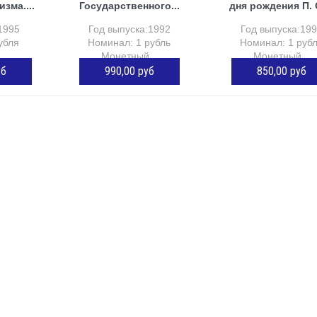
зма....
Государственного...
дня рождения П. С
1995
Год выпуска:1992
Год выпуска:19
убля
Номинал: 1 рубль
Номинал: 1 руб
..
Монетный...
Монетный...
уб
990,00 руб
850,00 руб
ОРЗИНУ
Нет в наличии
Нет в наличии