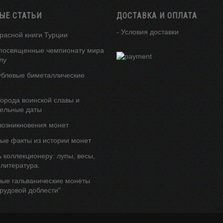
ЫЕ СТАТЬИ
ДОСТАВКА И ОПЛАТА
- Условия доставки
расной книги Турции
посвященные чемпионату мира
лу
ублевые биметаллические
орода воинской славы и
ельные даты
возникновения монет
ые факты из истории монет
 коллекционеру: лупы, весы,
 литература.
вые гальванические монеты
трудовой доблести"