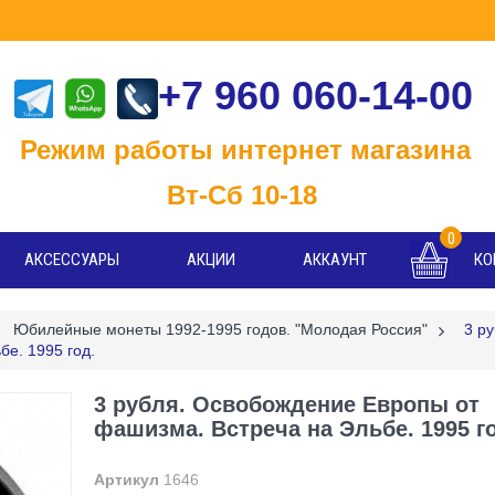
+7 960 060-14-00
м работы интернет магазина
-Сб 10-18
0
АКСЕССУАРЫ
АКЦИИ
АККАУНТ
КО
Юбилейные монеты 1992-1995 годов. "Молодая Россия"
>
3 ру
е. 1995 год.
3 рубля. Освобождение Европы от
фашизма. Встреча на Эльбе. 1995 г
Артикул
1646