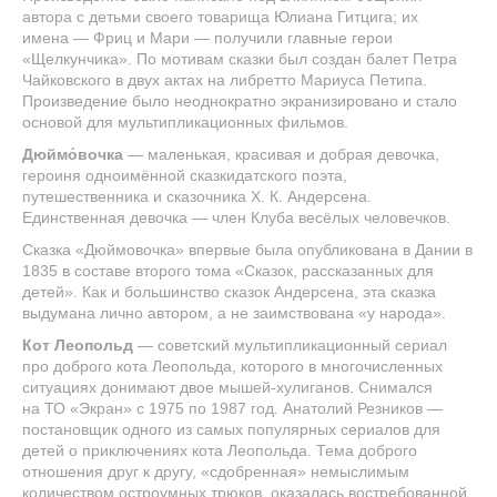
автора с детьми своего товарища Юлиана Гитцига; их
имена — Фриц и Мари — получили главные герои
«Щелкунчика». По мотивам сказки был создан балет Петра
Чайковского в двух актах на либретто Мариуса Петипа.
Произведение было неоднократно экранизировано и стало
основой для мультипликационных фильмов.
Дюймо́вочка
— маленькая, красивая и добрая девочка,
героиня одноимённой сказкидатского поэта,
путешественника и сказочника Х. К. Андерсена.
Единственная девочка — член Клуба весёлых человечков.
Сказка «Дюймовочка» впервые была опубликована в Дании в
1835 в составе второго тома «Сказок, рассказанных для
детей». Как и большинство сказок Андерсена, эта сказка
выдумана лично автором, а не заимствована «у народа».
Кот Леопольд
— советский мультипликационный сериал
про доброго кота Леопольда, которого в многочисленных
ситуациях донимают двое мышей-хулиганов. Снимался
на ТО «Экран» с 1975 по 1987 год. Анатолий Резников —
постановщик одного из самых популярных сериалов для
детей о приключениях кота Леопольда. Тема доброго
отношения друг к другу, «сдобренная» немыслимым
количеством остроумных трюков, оказалась востребованной