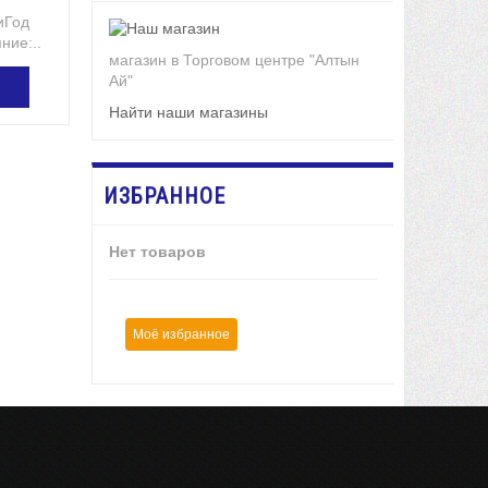
иГод
ние:...
магазин в Торговом центре "Алтын
Ай"
Найти наши магазины
ЗИНУ
ИЗБРАННОЕ
Нет товаров
Моё избранное