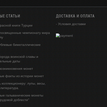
ЫЕ СТАТЬИ
ДОСТАВКА И ОПЛАТА
- Условия доставки
расной книги Турции
посвященные чемпионату мира
лу
ублевые биметаллические
орода воинской славы и
ельные даты
возникновения монет
ые факты из истории монет
 коллекционеру: лупы, весы,
 литература.
вые гальванические монеты
трудовой доблести"