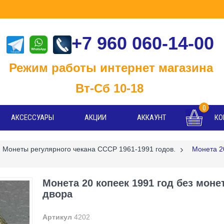
+7 960 060-14-00
м работы интернет магазина
-Сб 10-18
0
АКСЕССУАРЫ
АКЦИИ
АККАУНТ
КО
Монеты регулярного чекана СССР 1961-1991 годов.
>
Монета 2
Монета 20 копеек 1991 год без моне
двора
Артикул
4202