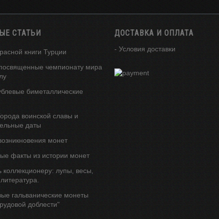
ЫЕ СТАТЬИ
ДОСТАВКА И ОПЛАТА
- Условия доставки
расной книги Турции
посвященные чемпионату мира
лу
ублевые биметаллические
орода воинской славы и
ельные даты
возникновения монет
ые факты из истории монет
 коллекционеру: лупы, весы,
 литература.
вые гальванические монеты
трудовой доблести"