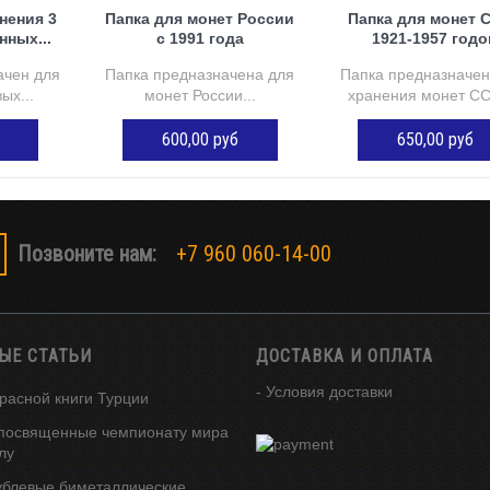
нения 3
Папка для монет России
Папка для монет 
нных...
с 1991 года
1921-1957 годо
ачен для
Папка предназначена для
Папка предназначен
ых...
монет России...
хранения монет СС
600,00 руб
650,00 руб
ОРЗИНУ
ДОБАВИТЬ В КОРЗИНУ
ДОБАВИТЬ В КОР
Позвоните нам:
+7 960 060-14-00
ЫЕ СТАТЬИ
ДОСТАВКА И ОПЛАТА
- Условия доставки
расной книги Турции
посвященные чемпионату мира
лу
ублевые биметаллические