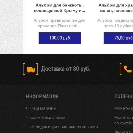
Альбом для банкноты,
Альбом для хра
посвященной Крыму и...
монет, посвяще
Альбом предназначен для
Альбом предназн
хранения Памятной...
трех 10 рублев
100,00 руб
75,00 руб
ДОБАВИТЬ В КОРЗИНУ
ДОБАВИТЬ В К
Доставка от 80 руб.
ИНФОРМАЦИЯ
ПОЛЕЗН
Наш магазин
Монеты к
Свяжитесь с нами
Монеты, 
по футбо
Порядок и условия использования
Десяти р