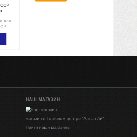
СССР
в
а для
СР...
ЗИНУ
НАШ МАГАЗИН
магазин в Торговом центре "Алтын Ай"
Найти наши магазины