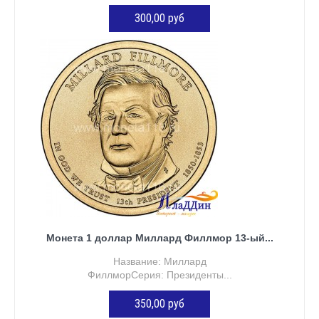
300,00 руб
ДОБАВИТЬ В КОРЗИНУ
Монета 1 доллар Миллард Филлмор 13-ый...
Название: Миллард
ФиллморСерия: Президенты...
350,00 руб