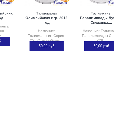
ийских
Талисманы
Талисманы
од
Олимпийских игр. 2012
Паралимпиады Лу
год
Снежинка....
блема
Название:
Название: Талисм
XII
Талисманы игрСерия:
Паралимпиады Се
...
XXII Олимпийские...
XXII...
б
59,00 руб
59,00 руб
ОРЗИНУ
ДОБАВИТЬ В КОРЗИНУ
ДОБАВИТЬ В КОР