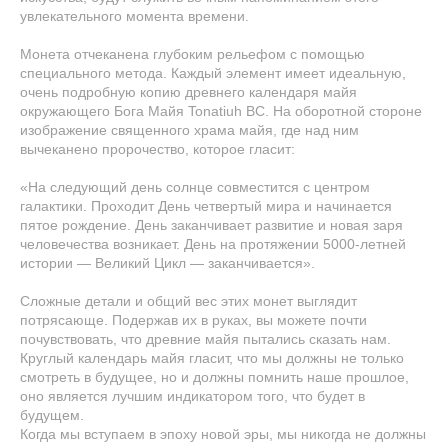
увлекательного момента времени.
Монета отчеканена глубоким рельефом с помощью
специального метода. Каждый элемент имеет идеальную,
очень подробную копию древнего календаря майя
окружающего Бога Майя Tonatiuh ВС. На оборотной стороне
изображение священного храма майя, где над ним
вычеканено пророчество, которое гласит:
«На следующий день солнце совместится с центром
галактики. Проходит День четвертый мира и начинается
пятое рождение. День заканчивает развитие и новая заря
человечества возникает. День на протяжении 5000-летней
истории — Великий Цикл — заканчивается».
Сложные детали и общий вес этих монет выглядит
потрясающе. Подержав их в руках, вы можете почти
почувствовать, что древние майя пытались сказать нам.
Круглый календарь майя гласит, что мы должны не только
смотреть в будущее, но и должны помнить наше прошлое,
оно является лучшим индикатором того, что будет в
будущем.
Когда мы вступаем в эпоху новой эры, мы никогда не должны