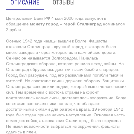
ОПИСАНИЕ
ОТЗЫВЫ
Центральный Банк РФ 4 мая 2000 года выпустил в
обращение
монету
город – герой
Сталинград
номиналом
2 рубля
Осенью 1942 года немцы вышли к Волге. Фашисты
атаковали Сталинград - крупный город, в котором было
много заводов и через которые шли важнейшие дороги.
Сейчас он называется Волгоградом. Началась
Сталинградская оборона, которая решила исход войны. На
Сталинград обрушились десятки тысяч бомб и снарядов.
Город был разрушен, под его развалинами погибли тысячи
жителей. Но советские воины держали оборону. Защитники
Сталинграда совершили подвиг, который выше человеческих
сил. Тем временем с востока страны на фронт
подтягивались новые силы, доставлялось вооружение. Когда
советские военачальники поняли, что обладают
достаточными силами для разгрома врага, 19 ноября 1942
года был отдан приказ начать наступление. Основная часть
немецких войск, атаковавших Сталинград, была окружена.
Не имея возможности выбраться из окружения, фашисты
сдались в плен.