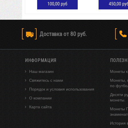
100,00 руб
450,00 ру
ДОБАВИТЬ В КОРЗИНУ
ДОБАВИТЬ В К
Доставка от 80 руб.
ИНФОРМАЦИЯ
ПОЛЕЗН
Наш магазин
Монеты к
Свяжитесь с нами
Монеты, 
по футбо
Порядок и условия использования
Десяти р
О компании
монеты.
Карта сайта
Монеты Г
знаменат
История 