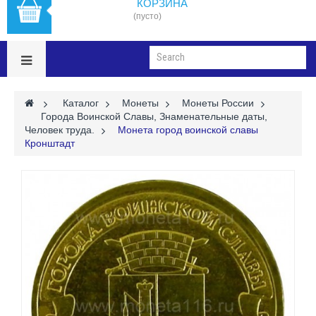
КОРЗИНА
(пусто)
>
Каталог
>
Монеты
>
Монеты России
>
Города Воинской Славы, Знаменательные даты,
Человек труда.
>
Монета город воинской славы
Кронштадт