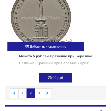
Добавить к сравнению
Монета 5 рублей Сражение при Березине
Название: Сражение при Березине Серия:...
25,00 руб
ДОБАВИТЬ В КОРЗИНУ
1
2
3