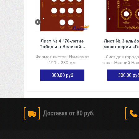
Лист № 4 "70-летие
Лист № 3 альб
Победы в Великой...
монет серии «Го
Формат листов: Нумизмат
Лист для городо
190 х 230 мм
года: Нижний Новг
300,00 руб
300,00 ру
ДОБАВИТЬ В КОРЗИНУ
ДОБАВИТЬ В К
Доставка от 80 руб.