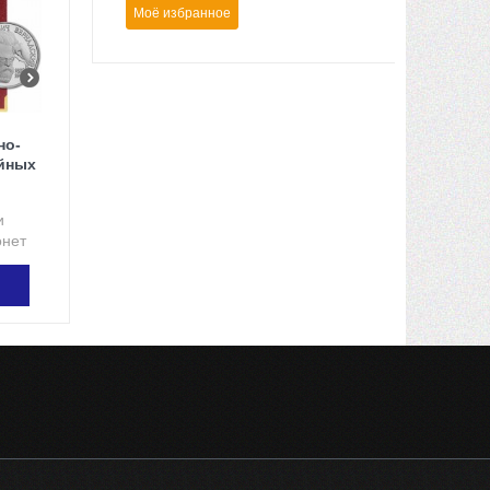
Моё избранное
но-
йных
и
онет
ЗИНУ