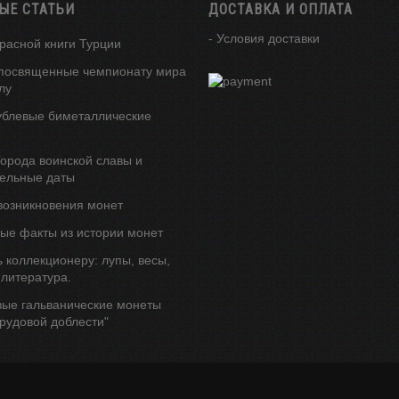
ЫЕ СТАТЬИ
ДОСТАВКА И ОПЛАТА
- Условия доставки
расной книги Турции
посвященные чемпионату мира
лу
ублевые биметаллические
орода воинской славы и
ельные даты
возникновения монет
ые факты из истории монет
 коллекционеру: лупы, весы,
 литература.
вые гальванические монеты
трудовой доблести"