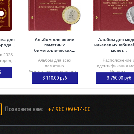
ома для
Альбом для серии
Альбом для мед
рода...
памятных
никелевых юбиле
биметаллических...
монет...
в 2023
Альбом для всех
Расположение 
ород,...
памятных
идентификация м
биметаллических монет,...
Монеты...
б
3 110,00 руб
3 750,00 руб
ОРЗИНУ
ДОБАВИТЬ В КОРЗИНУ
ДОБАВИТЬ В КОР
Позвоните нам:
+7 960 060-14-00